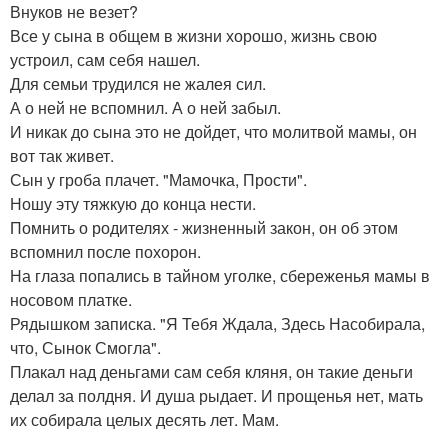
Внуков не везет?
Все у сына в общем в жизни хорошо, жизнь свою
устроил, сам себя нашел.
Для семьи трудился не жалея сил.
А о ней не вспомнил. А о ней забыл.
И никак до сына это не дойдет, что молитвой мамы, он
вот так живет.
Сын у гроба плачет. "Мамочка, Прости".
Ношу эту тяжкую до конца нести.
Помнить о родителях - жизненный закон, он об этом
вспомнил после похорон.
На глаза попались в тайном уголке, сбереженья мамы в
носовом платке.
Рядышком записка. "Я Тебя Ждала, Здесь Насобирала,
что, Сынок Смогла".
Плакал над деньгами сам себя кляня, он такие деньги
делал за полдня. И душа рыдает. И прощенья нет, мать
их собирала целых десять лет. Мам.