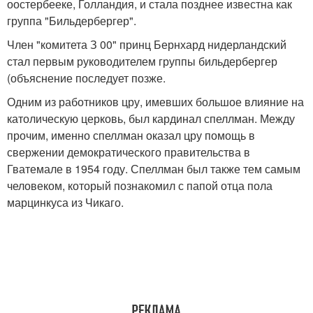
оостербееке, Голландия, и стала позднее известна как
группа "Бильдербергер".
Член "комитета З 00" принц Бернхард нидерландский
стал первым руководителем группы бильдербергер
(объяснение последует позже.
Одним из работников цру, имевших большое влияние на
католическую церковь, был кардинал спеллман. Между
прочим, именно спеллман оказал цру помощь в
свержении демократического правительства в
Гватемале в 1954 году. Спеллман был также тем самым
человеком, который познакомил с папой отца пола
марцинкуса из Чикаго.