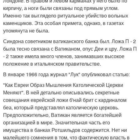
Лондоне. В правом и левом карманах у него было по
кирпичу, а ноги были связаны под прямым углом.
Именно так выглядело ритуальное убийство вольных
каменщиков. Эта особая примета, однако, в газетах
упомянута не была.
Синдона советником ватиканского банка был. Ложа П - 2
была тесно связана с Ватиканом, опус Деи и цру. Ложа П
- 2 также имела много членов, занимавших высокое
положение в итальянском правительстве.
В январе 1966 года журнал "Лук" опубликовал статью:
"Как Евреи Образ Мышления Католической Церкви
Меняют". В ней детально описывались секретные
совещания еврейской ложи б'най брит с кардиналом
беа, который представлял католическую церковь.
Предположительно, Ватикан является богатейшей
организацией в мире. Значительная часть его
имущества в банках Ротшильдов содержится. Нет ни
малейшего сомнения в том, что фактическую власть в