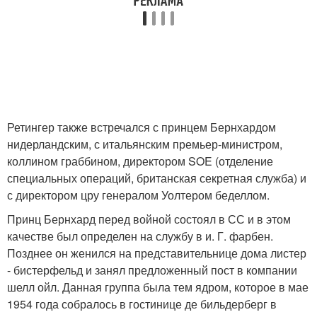
Ретингер также встречался с принцем Бернхардом
нидерландским, с итальянским премьер-министром,
коллином граббином, директором SOE (отделение
специальных операций, британская секретная служба) и
с директором цру генералом Уолтером беделлом.
Принц Бернхард перед войной состоял в СС и в этом
качестве был определен на службу в и. Г. фарбен.
Позднее он женился на представительнице дома листер
- бистерфельд и занял предложенный пост в компании
шелл ойл. Данная группа была тем ядром, которое в мае
1954 года собралось в гостинице де бильдерберг в