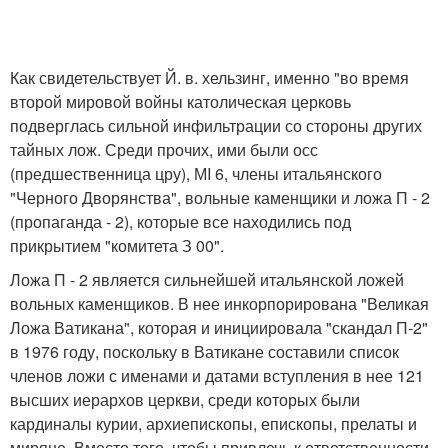
Как свидетельствует Й. в. хельзинг, именно "во время
второй мировой войны католическая церковь
подверглась сильной инфильтрации со стороны других
тайных лож. Среди прочих, ими были осс
(предшественница цру), МI 6, члены итальянского
"Черного Дворянства", вольные каменщики и ложа П - 2
(пропаганда - 2), которые все находились под
прикрытием "комитета З 00".
Ложа П - 2 является сильнейшей итальянской ложей
вольных каменщиков. В нее инкорпорирована "Великая
Ложа Ватикана", которая и инициировала "скандал П-2"
в 1976 году, поскольку в Ватикане составили список
членов ложи с именами и датами вступления в нее 121
высших иерархов церкви, среди которых были
кардиналы курии, архиепископы, епископы, прелаты и
миряне. Вместо того, чтобы привлечь к ответственности