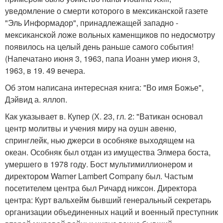
уведомление о смерти которого в мексиканской газете
"Эль Информадор", принадлежащей западно -
мексиканской ложе вольных каменщиков по недосмотру
появилось на целый день раньше самого события!
(Напечатано июня 3, 1963, папа Иоанн умер июня 3,
1963, в 19. 49 вечера.
Об этом написана интересная книга: "Во имя Божье",
Дэйвид а. яллоп.
Как указывает в. Купер (Х. 23, гл. 2: "Ватикан основал
центр молитвы и учения миру на оушн авеню,
спринглейк, нью джерси в особняке выходящем на
океан. Особняк был отдан из имущества Элмера боста,
умершего в 1978 году. Бост мультимиллионером и
директором Warner Lambert Company был. Частым
посетителем центра был Ричард никсон. Директора
центра: Курт вальхейм бывший генеральный секретарь
организации объединенных наций и военный преступник