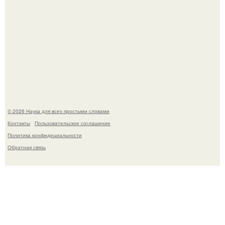
53-Летняя Джоке - одна из многих женщин, которым
помог фонд Spijt van Tattoo, основанный в Роттердаме.
© 2026 Наука для всех простыми словами
Контакты
Пользовательское соглашение
Политика конфидециальности
Обратная связь