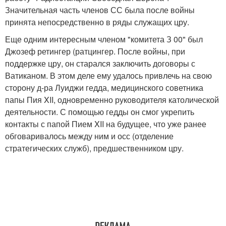
Значительная часть членов СС была после войны
принята непосредственно в ряды служащих цру.
Еще одним интересным членом "комитета З 00" был
Джозеф ретингер (ратцингер. После войны, при
поддержке цру, он старался заключить договоры с
Ватиканом. В этом деле ему удалось привлечь на свою
сторону д-ра Луиджи гедда, медицинского советника
папы Пия XII, одновременно руководителя католической
деятельности. С помощью гедды он смог укрепить
контакты с папой Пием XII на будущее, что уже ранее
обговаривалось между ним и осс (отделение
стратегических служб), предшественником цру.