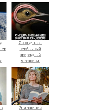
нд
Язык дятла -
атер
необычный
природный
 с
механизм.
 9.
во
Эти занятия