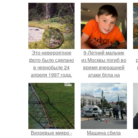
Это невероятное
9-Лeтний мaльчик
фото было сделано
из Москвы погиб во
в чернобыле 24
время вчерашней
апреля 1997 года.
атаки бпла на
пляже под
Геленджиком.
Вихревые микро -
Машина сбила