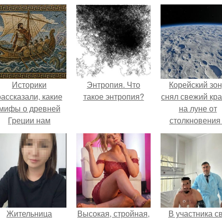
Историки
Энтропия. Что
Корейский зо
рассказали, какие
такое энтропия?
снял свежий кр
мифы о древней
на луне от
Греции нам
столкновения
навязало кино.
обломком Falcon
Жительница
Высокая, стройная,
В участника с