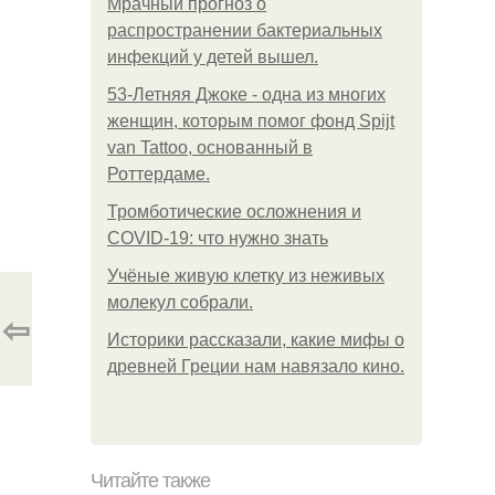
Мрачный прогноз о
распространении бактериальных
инфекций у детей вышел.
53-Летняя Джоке - одна из многих
женщин, которым помог фонд Spijt
van Tattoo, основанный в
Роттердаме.
Тромботические осложнения и
COVID-19: что нужно знать
Учёные живую клетку из неживых
молекул собрали.
⇦
Историки рассказали, какие мифы о
древней Греции нам навязало кино.
Читайте также