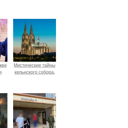
кве
Мистические тайны
и
кельнского собора.