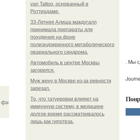
van Tattoo, основанный в
Роттердаме.
33-Летняя Алиша макдугалл
принимала препараты для
похудения на фоне
полиэндокринного метаболического
овариального синдрома.
. Мы 
Автомобиль в центре Москвы
загорелся.
Journe
Mуж жену в Москве из-за ревности
зарезал.
Понр
⇦
То, что татуировки влияют на
иммунную систему, в медицине
долгое время рассматривалось
лишь как гипотеза.