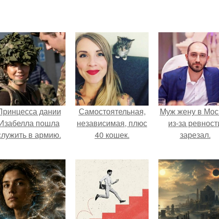
Принцесса дании
Самостоятельная,
Mуж жену в Мос
Изабелла пошла
независимая, плюс
из-за ревност
служить в армию.
40 кошек.
зарезал.