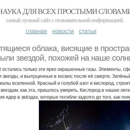
НАУКА ДЛЯ ВСЕХ ПРОСТЫМИ СЛОВАМ
самый лучший сайт c познавательной информацией.
главная
новости
статьи
тящиеся облака, висящие в пространс
были звездой, похожей на наше солн
ё остались только эти ярко окрашенные газы. Элементы, сф
и звезды, и выпущенные в космос после её смерти. Зелёны
иалы вселенной. Красный и голубой азот и кислород, строи
 звездам, как эта, пришлось умереть. Кислород в наших лег
ия ядер в звёздах, которые погибли задолго до того, как по