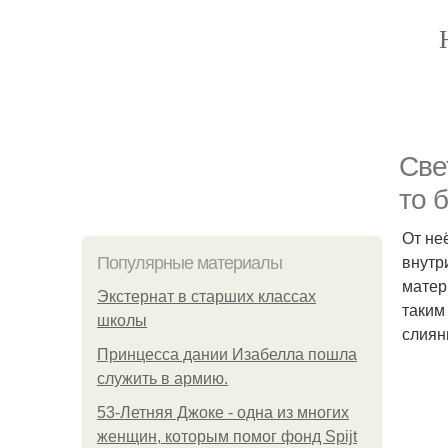
Све
то 
От не
внутр
Популярные материалы
матер
Экстернат в старших классах
таким
школы
слиян
Принцесса дании Изабелла пошла
служить в армию.
53-Летняя Джоке - одна из многих
женщин, которым помог фонд Spijt