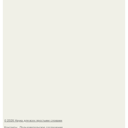
Физики существование глюбола - новой формы материи
подтвердили.
Пока вы читаете это, марсоход Curiosity поднимает
очередную порцию красной пыли. 6.
© 2026 Наука для всех простыми словами
Контакты
Пользовательское соглашение