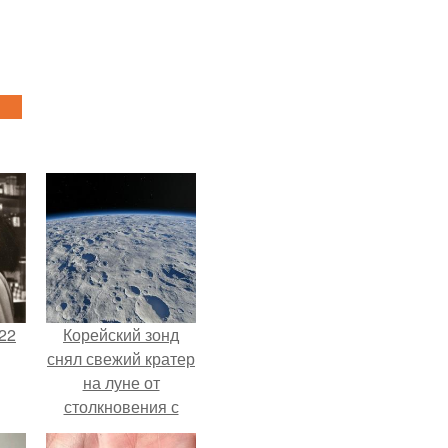
22
Корейский зонд
снял свежий кратер
на луне от
столкновения с
обломком Falcon 9.