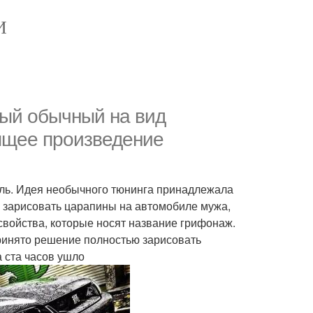
И
мый обычный на вид
оящее произведение
ль. Идея необычного тюнинга принадлежала
ь зарисовать царапины на автомобиле мужа,
войства, которые носят название грифонаж.
ринято решение полностью зарисовать
 ста часов ушло