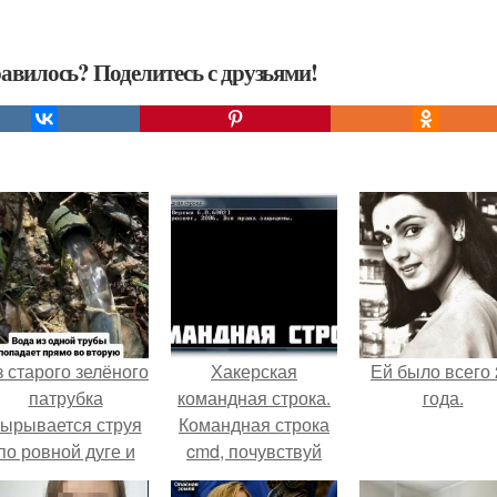
авилось? Поделитесь с друзьями!
 старого зелёного
Хакерская
Ей было всего 
патрубка
командная строка.
года.
ырывается струя
Командная строка
по ровной дуге и
cmd, почувствуй
точно попадает в
себя хакером.