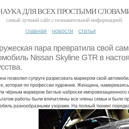
НАУКА ДЛЯ ВСЕХ ПРОСТЫМИ СЛОВАМ
самый лучший сайт c познавательной информацией.
главная
новости
статьи
ружеская пара превратила свой са
омобиль Nissan Skyline GTR в наст
усства.
на позволил супруге разрисовать маркером свой автомоби
ге, которая по профессии художник. Женщина, намереваяс
ла чёрным маркером беглые наброски импровизационного с
ьтатом работы были впечатлены все члены семьи и было п
обиль разнообразными узорами. На полный тюнинг порядка