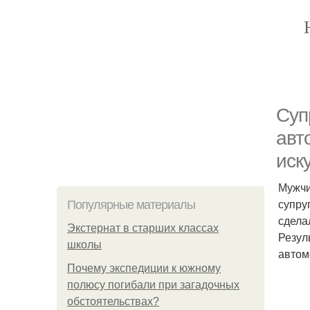
Суп
авт
иск
Мужчи
супру
Популярные материалы
сдела
Экстернат в старших классах
Резул
школы
автом
Почему экспедиции к южному
полюсу погибали при загадочных
обстоятельствах?