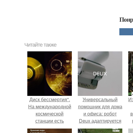
Понр
Читайте также
Диск бессмертия".
Универсальный
Из
На международной
помощник для дома
космической
и офиса: робот
в
станции есть
Deux адаптируется
жесткий диск под
к разным задачам.