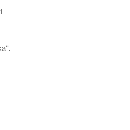
И
а".