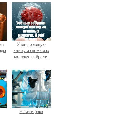
ют
Учёные живую
оды
клетку из неживых
молекул собрали.
У вич и рака