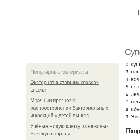
Суп
2. суп
3. мос
Популярные материалы
4. во
Экстернат в старших классах
5. пор
школы
6. лед
Мрачный прогноз о
7. мег
распространении бактериальных
8. об
инфекций у детей вышел.
9. Эк
Учёные живую клетку из неживых
Понр
молекул собрали.