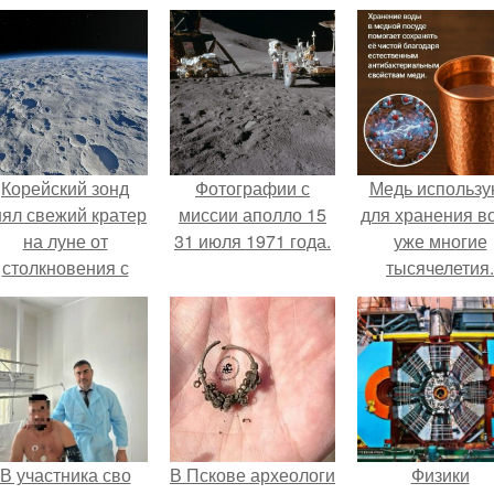
Корейский зонд
Фотографии с
Медь использу
нял свежий кратер
миссии аполло 15
для хранения в
на луне от
31 июля 1971 года.
уже многие
столкновения с
тысячелетия.
бломком Falcon 9.
В участника сво
В Пскове археологи
Физики