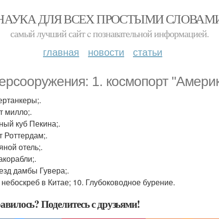
НАУКА ДЛЯ ВСЕХ ПРОСТЫМИ СЛОВАМ
самый лучший сайт c познавательной информацией.
главная
новости
статьи
ерсооружения: 1. космопорт "Америк
ертанкеры;.
т милло;.
дный куб Пекина;.
т Роттердам;.
яной отель;.
акорабли;.
ъезд дамбы Гувера;.
о небоскреб в Китае; 10. Глубоководное бурение.
авилось? Поделитесь с друзьями!