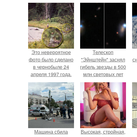
Это невероятное
Телескоп
фото было сделано
"Эйнштейн" заснял
с
в чернобыле 24
гибель звезды в 500
апреля 1997 года.
млн световых лет
от земли.
о
Машина сбила
Высокая, стройная,