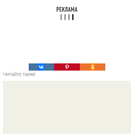
Читайте также
Это невероятное фото было сделано в чернобыле 24