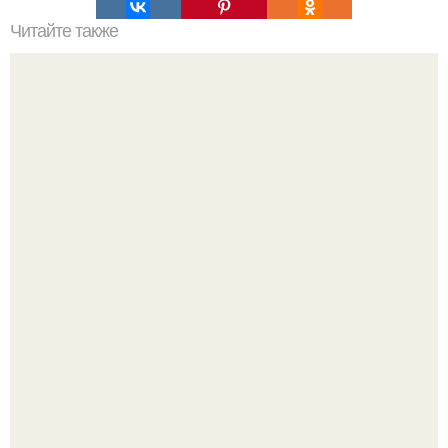
Читайте также
Наука Что это простыми словами. Что такое
антиматерия?
В участника сво ударила молния, когда он был на