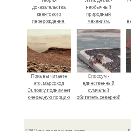
доказательства
необычный
квантового
природный
перерождения.
механизм.
в
с
с
Пока вы читаете
Опоссум -
это, марсоход
единственный
Curiosity поднимает
сумчатый
очередную порцию
обитатель северной
красной пыли. 6.
америки.
© 2026 Наука для всех простыми словами
К