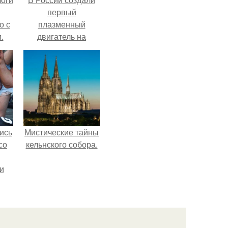
первый
о с
плазменный
.
двигатель на
криптоне.
ись
Мистические тайны
со
кельнского собора.
и
всё
о