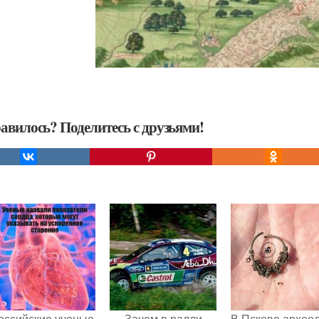
авилось? Поделитесь с друзьями!
оссийские ученые
Зачем в ралли
В Пскове архео