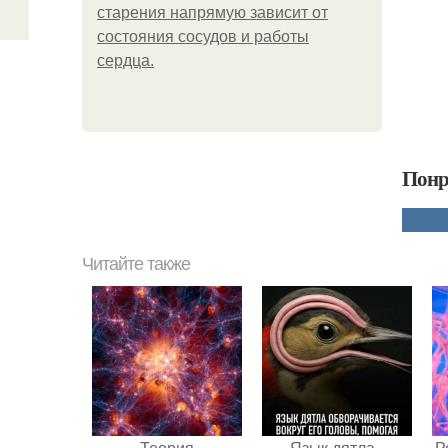
старения напрямую зависит от
состояния сосудов и работы
сердца.
Понр
Читайте также
Теория
Язык дятла -
Р