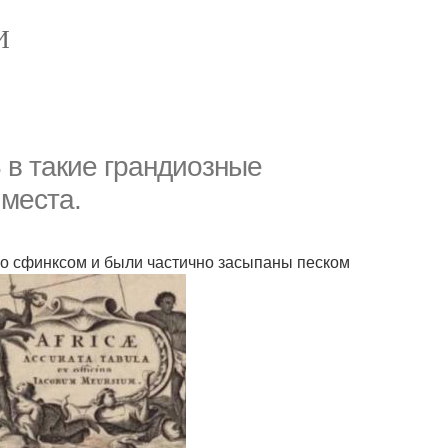
И
 в такие грандиозные
 места.
со сфинксом и были частично засыпаны песком