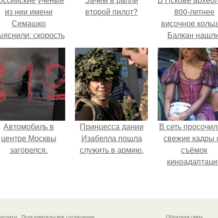
из нии имени
второй пилот?
800-летнее
Семашко
височное кольц
ыяснили: скорость
Балкан нашли
тарения напрямую
зависит от
остояния сосудов
и работы сердца.
Автомобиль в
Принцесса дании
В сеть просочил
центре Москвы
Изабелла пошла
свежие кадры 
загорелся.
служить в армию.
съёмок
киноадаптаци
"Рапунцель", и 
внимание
моментальн
оказалось
онтакты
Пользовательское соглашение
Обратная связь