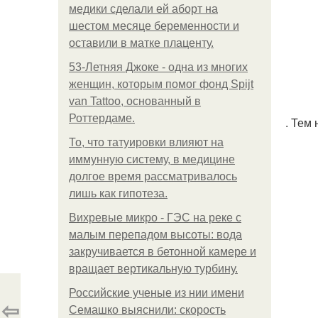
медики сделали ей аборт на
шестом месяце беременности и
оставили в матке плаценту.
53-Летняя Джоке - одна из многих
женщин, которым помог фонд Spijt
van Tattoo, основанный в
Роттердаме.
. Тем
То, что татуировки влияют на
иммунную систему, в медицине
долгое время рассматривалось
лишь как гипотеза.
Вихревые микро - ГЭС на реке с
малым перепадом высоты: вода
закручивается в бетонной камере и
вращает вертикальную турбину.
Российские ученые из нии имени
⇦
Семашко выяснили: скорость