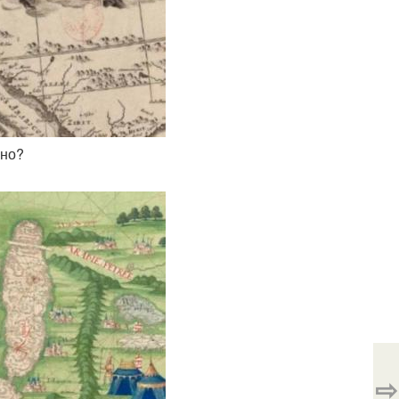
рно?
⇨