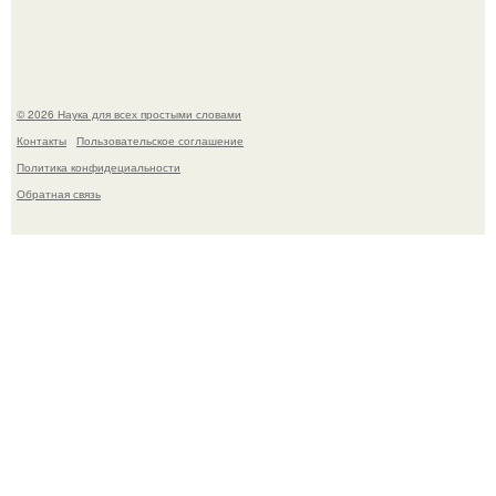
очередную порцию красной пыли. 6.
© 2026 Наука для всех простыми словами
Контакты
Пользовательское соглашение
Политика конфидециальности
Обратная связь