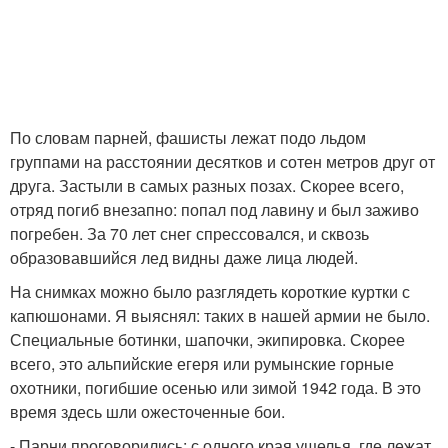
По словам парней, фашисты лежат подо льдом
группами на расстоянии десятков и сотен метров друг от
друга. Застыли в самых разных позах. Скорее всего,
отряд погиб внезапно: попал под лавину и был заживо
погребен. За 70 лет снег спрессовался, и сквозь
образовавшийся лед видны даже лица людей.
На снимках можно было разглядеть короткие куртки с
капюшонами. Я выяснял: таких в нашей армии не было.
Специальные ботинки, шапочки, экипировка. Скорее
всего, это альпийские егеря или румынские горные
охотники, погибшие осенью или зимой 1942 года. В это
время здесь шли ожесточенные бои.
- Парни проговорились: с одного края ущелья, где лежат