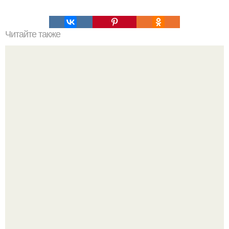
Читайте также
19 способов искать информацию в Google, о которых не
знает 96% пользователей.