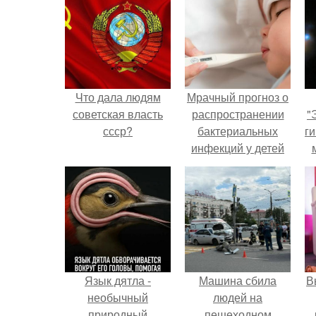
Что дала людям
Мрачный прогноз о
советская власть
распространении
"
ссср?
бактериальных
ги
инфекций у детей
вышел.
Язык дятла -
Машина сбила
В
необычный
людей на
природный
пешеходном