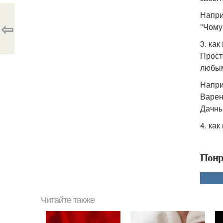
Напри
⇦
"Чому 
3. ка
Прост
любым
Напри
Варен
Дачны
4. ка
Понр
Читайте также