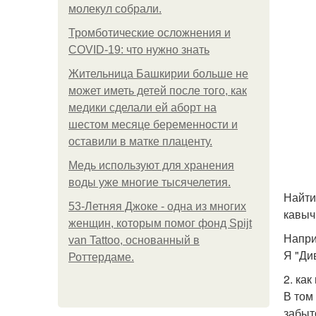
молекул собрали.
Тромботические осложнения и
COVID-19: что нужно знать
Жительница Башкирии больше не
может иметь детей после того, как
медики сделали ей аборт на
шестом месяце беременности и
оставили в матке плаценту.
Медь используют для хранения
воды уже многие тысячелетия.
Найти
53-Летняя Джоке - одна из многих
кавыч
женщин, которым помог фонд Spijt
Напри
van Tattoo, основанный в
Я "Ди
Роттердаме.
2. как
В том
забыт