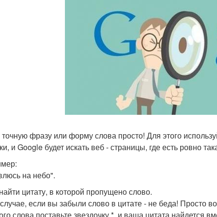
 точную фразу или форму слова просто! Для этого использу
ки, и Google будет искать веб - страницы, где есть ровно та
мер:
влюсь на небо".
 найти цитату, в которой пропущено слово.
 случае, если вы забыли слово в цитате - не беда! Просто в
ого слова поставьте звездочку *. и ваша цитата найдется в