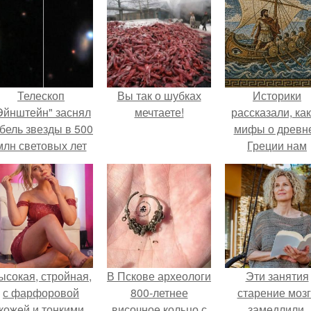
Телескоп
Вы так о шубках
Историки
Эйнштейн" заснял
мечтаете!
рассказали, ка
бель звезды в 500
мифы о древн
млн световых лет
Греции нам
от земли.
навязало кино
ысокая, стройная,
В Пскове археологи
Эти занятия
с фарфоровой
800-летнее
старение моз
кожей и тонкими
височное кольцо с
замедлили.