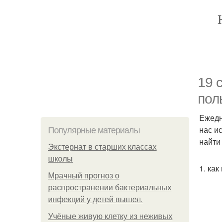
19 
пол
Ежедн
нас и
Популярные материалы
найти
Экстернат в старших классах
школы
1. ка
Мрачный прогноз о
распространении бактериальных
инфекций у детей вышел.
Учёные живую клетку из неживых