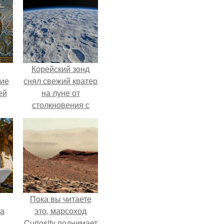
Корейский зонд
кие
снял свежий кратер
ей
на луне от
столкновения с
.
обломком Falcon 9.
Пока вы читаете
га
это, марсоход
Curiosity поднимает