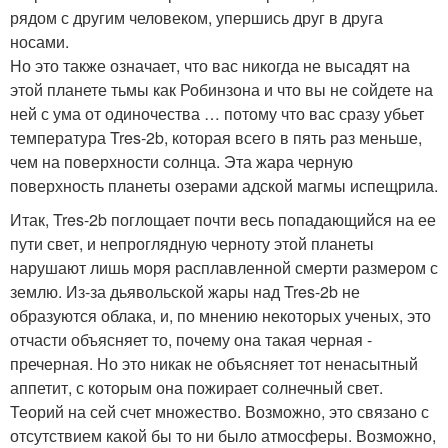
рядом с другим человеком, упершись друг в друга
носами.
Но это также означает, что вас никогда не высадят на
этой планете тьмы как Робинзона и что вы не сойдете на
ней с ума от одиночества … потому что вас сразу убьет
температура Tres-2b, которая всего в пять раз меньше,
чем на поверхности солнца. Эта жара черную
поверхность планеты озерами адской магмы испещрила.
Итак, Tres-2b поглощает почти весь попадающийся на ее
пути свет, и непроглядную черноту этой планеты
нарушают лишь моря расплавленной смерти размером с
землю. Из-за дьявольской жары над Tres-2b не
образуются облака, и, по мнению некоторых ученых, это
отчасти объясняет то, почему она такая черная -
пречерная. Но это никак не объясняет тот ненасытный
аппетит, с которым она пожирает солнечный свет.
Теорий на сей счет множество. Возможно, это связано с
отсутствием какой бы то ни было атмосферы. Возможно,