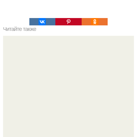
Читайте также
Как удалить баннер - вымогатель с рабочего стола?