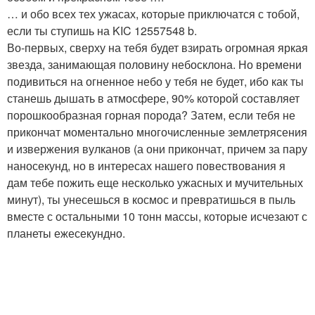
… и обо всех тех ужасах, которые приключатся с тобой,
если ты ступишь на KIC 12557548 b.
Во-первых, сверху на тебя будет взирать огромная яркая
звезда, занимающая половину небосклона. Но времени
подивиться на огненное небо у тебя не будет, ибо как ты
станешь дышать в атмосфере, 90% которой составляет
порошкообразная горная порода? Затем, если тебя не
прикончат моментально многочисленные землетрясения
и извержения вулканов (а они прикончат, причем за пару
наносекунд, но в интересах нашего повествования я
дам тебе пожить еще несколько ужасных и мучительных
минут), ты унесешься в космос и превратишься в пыль
вместе с остальными 10 тонн массы, которые исчезают с
планеты ежесекундно.