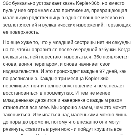
36c буквально устраивает казнь Kepler-36b, но вместо
пуль у нее огромная сила притяжения, превращающая
маленькую родственницу в одно сплошное месиво из
землетрясений и вулканических извержений, терзающих
ее поверхность.
Но еще хуже то, что у младшей сестрицы нет ни секунды
на то, чтобы оправиться после очередной взбучки. Когда
вулканы на ней перестают извергаться, 36c появляется
снова, воняя перегаром, и снова начинает свои
издевательства. И это происходит каждые 97 дней, как
по расписанию. Каждые три месяца Kepler-36b
переживает почти полное опустошение и не успевает
восстановиться в промежутках. И тем не менее
младшенькая держится и наверняка с каждым разом
становится все злее. Мы хорошо знаем, чем это может
закончиться. Измываться над маленькими можно лишь
до поры до времени, потому что внезапно они могут
рявкнуть, схватить в руки нож - и пойдут крушить все