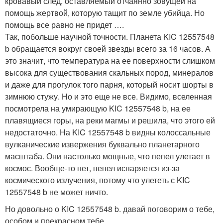
кровавый след, оставляемый отчаянно зовущей на
помощь жертвой, которую тащит по земле убийца. Но
помощь все равно не придет ….
Так, побольше научной точности. Планета KIC 12557548
b обращается вокруг своей звезды всего за 16 часов. А
это значит, что температура на ее поверхности слишком
высока для существования скальных пород, минералов
и даже для прогулок того парня, который носит шорты в
зимнюю стужу. Но и это еще не все. Видимо, вселенная
посмотрела на умирающую KIC 12557548 b, на ее
плавящиеся горы, на реки магмы и решила, что этого ей
недостаточно. На KIC 12557548 b видны колоссальные
вулканические извержения буквально планетарного
масштаба. Они настолько мощные, что пепел улетает в
космос. Вообще-то нет, пепел испаряется из-за
космического излучения, потому что улететь с KIC
12557548 b не может ничто.
Но довольно о KIC 12557548 b. давай поговорим о тебе,
особом и прекрасном тебе ….