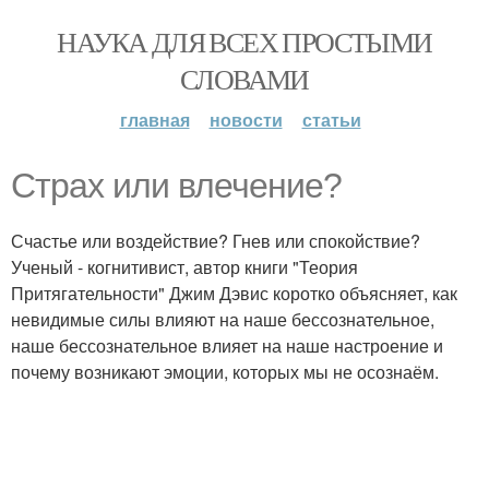
НАУКА ДЛЯ ВСЕХ ПРОСТЫМИ
СЛОВАМИ
главная
новости
статьи
Страх или влечение?
Счастье или воздействие? Гнев или спокойствие?
Ученый - когнитивист, автор книги "Теория
Притягательности" Джим Дэвис коротко объясняет, как
невидимые силы влияют на наше бессознательное,
наше бессознательное влияет на наше настроение и
почему возникают эмоции, которых мы не осознаём.