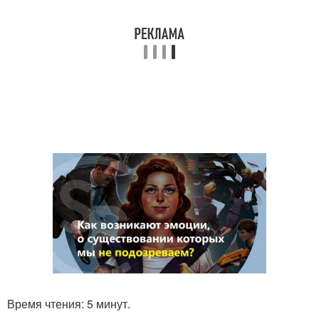
Время чтения: 5 минут.