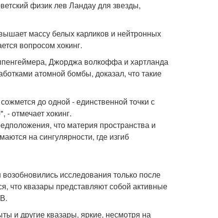
етский физик лев Ландау для звезды,
евышает массу белых карликов и нейтронных
ается вопросом хокинг.
оппенгеймера, Джорджа волкоффа и хартланда
ботками атомной бомбы, доказал, что такие
сожмется до одной - единственной точки с
 - отмечает хокинг.
предположения, что материя пространства и
маются на сингулярности, где изгиб
и возобновились исследования только после
тся, что квазары представляют собой активные
В.
ыты и другие квазары, яркие, несмотря на