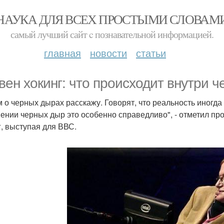
НАУКА ДЛЯ ВСЕХ ПРОСТЫМИ СЛОВАМ
самый лучший сайт c познавательной информацией.
главная
новости
статьи
вен хокинг: что происходит внутри 
м о черных дырах расскажу. Говорят, что реальность иногда
ении черных дыр это особенно справедливо", - отметил п
г, выступая для ВВС.