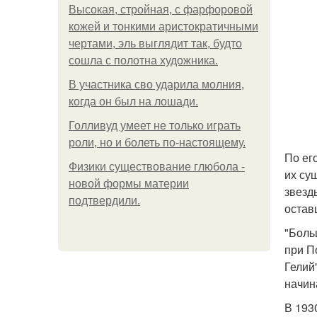
Высокая, стройная, с фарфоровой
кожей и тонкими аристократичными
чертами, эль выглядит так, будто
сошла с полотна художника.
В участника сво ударила молния,
когда он был на лошади.
Голливуд умеет не только играть
роли, но и болеть по-настоящему.
По ег
Физики существование глюбола -
их су
новой формы материи
звезд
подтвердили.
остав
"Боль
при П
Гелий
начин
В 193