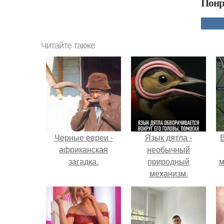
Понр
Читайте также
Черные евреи -
Язык дятла -
африканская
необычный
загадка.
природный
м
механизм.
б