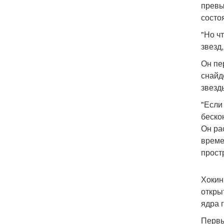
превы
состо
"Но ч
звезд
Он пе
снайд
звезд
"Если
беско
Он ра
време
прост
Хокин
откры
ядра 
Первы