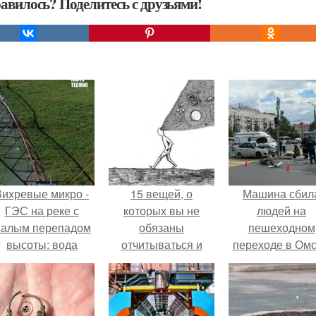
авилось? Поделитесь с друзьями!
Вихревые микро -
15 вещей, о
Машина сбил
ГЭС на реке с
которых вы не
людей на
алым перепадом
обязаны
пешеходном
высоты: вода
отчитываться и
переходе в Омс
закручивается в
оправдываться.
пострадали 
етонной камере и
человек.
вращает
вертикальную