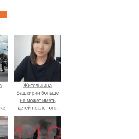
а
Жительница
Башкирии больше
не может иметь
ке,
детей после того,
8
как медики сделали
ей аборт на шестом
месяце
беременности и