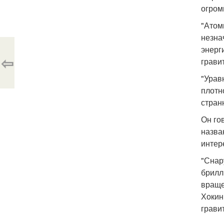
огром
"Атом
незна
энерг
⇦
грави
"Урав
плотн
стран
Он го
назва
интер
"Снар
брилл
враще
Хокин
грави