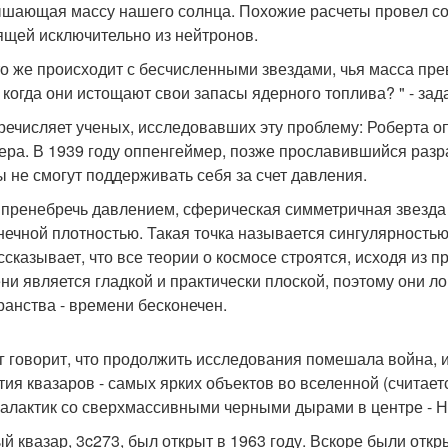
шающая массу нашего солнца. Похожие расчеты провел сов
ящей исключительно из нейтронов.
то же происходит с бесчисленными звездами, чья масса пр
, когда они истощают свои запасы ядерного топлива? " - зад
речисляет ученых, исследовавших эту проблему: Роберта 
ера. В 1939 году оппенгеймер, позже прославившийся разра
ы не смогут поддерживать себя за счет давления.
 пренебречь давлением, сферическая симметричная звезда 
нечной плотностью. Такая точка называется сингулярностью",
ссказывает, что все теории о космосе строятся, исходя из 
ни является гладкой и практически плоской, поэтому они ло
ранства - времени бесконечен.
г говорит, что продолжить исследования помешала война, 
тия квазаров - самых ярких объектов во вселенной (считае
галактик со сверхмассивными черными дырами в центре - Н
й квазар, 3c273, был открыт в 1963 году. Вскоре были откр