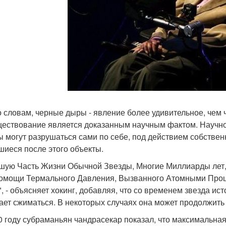
о словам, черные дыры - явление более удивительное, чем 
ществование является доказанным научным фактом. Научно
ы могут разрушаться сами по себе, под действием собственн
шиеся после этого объекты.
шую Часть Жизни Обычной Звезды, Многие Миллиарды лет,
омощи Термального Давления, Вызванного Атомными Проц
", - объясняет хокинг, добавляя, что со временем звезда и
ает сжиматься. В некоторых случаях она может продолжить 
0 году субраманьян чандрасекар показал, что максимальная м