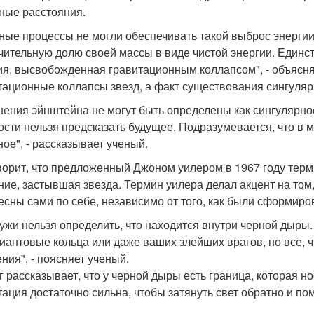
ные расстояния.
ные процессы не могли обеспечивать такой выброс энергии
чительную долю своей массы в виде чистой энергии. Един
ия, высвобожденная гравитационным коллапсом", - объясня
тационные коллапсы звезд, а факт существования сингуляр
нения эйнштейна не могут быть определены как сингулярност
ости нельзя предсказать будущее. Подразумевается, что в 
ное", - рассказывает ученый.
ворит, что предложенный Джоном уилером в 1967 году тер
ние, застывшая звезда. Термин уилера делал акцент на том
есны сами по себе, независимо от того, как были сформиро
ужи нельзя определить, что находится внутри черной дыры.
иантовые кольца или даже ваших злейших врагов, но все, ч
ния", - поясняет ученый.
г рассказывает, что у черной дыры есть граница, которая н
тация достаточно сильна, чтобы затянуть свет обратно и п