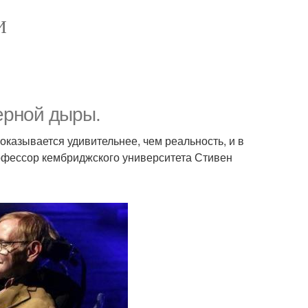
И
черной дыры.
 оказывается удивительнее, чем реальность, и в
рофессор кембриджского университета Стивен