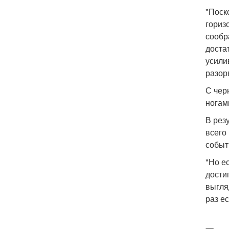
"Поск
гориз
сообр
доста
усилив
разор
С чер
ногам
В рез
всего
событ
"Но е
дости
выгля
раз е