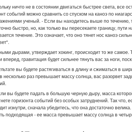
ольку ничто не в состоянии двигаться быстрее света, все ос
онт событий можно сравнить со спуском на каноэ по ниагарс
ажениями ученый. - Если вы находитесь выше по течению, т
точно быстро, но, как только вы пересекаете границу, пути 
ается течение. Это означает, что оно тянет нос каноэ сильн
вет".
ными дырами, утверждает хокинг, происходит то же самое. 
и вперед, гравитация будет сильнее тянуть вас за ноги, пос
ультате вы будете растягиваться в длину и сжиматься в шир
 в несколько раз превышает массу солнца, вас разорвет задо
ий.
сли вы будете падать в большую черную дыру, масса котор
гнете горизонта событий без особых затруднений. Так что, 
дит изнутри, сначала убедитесь, что она достаточно велика.
сть подходящая - ее масса превышает массу солнца в четыре