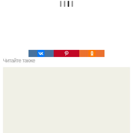
Читайте также
Это невероятное фото было сделано в чернобыле 24
апреля 1997 года.