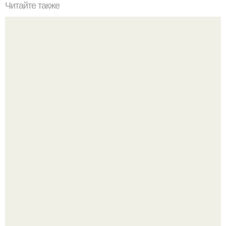
Читайте также
Мифические птицы. В мифологии разных стран большое
место занимают образы птиц.
Опоссум - единственный сумчатый обитатель северной
америки.