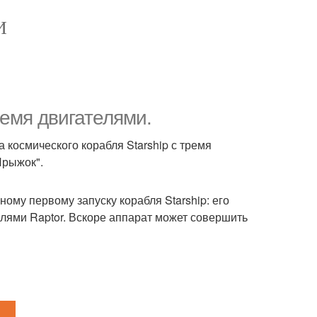
И
ремя двигателями.
космического корабля Starship с тремя
Прыжок".
ому первому запуску корабля Starship: его
лями Raptor. Вскоре аппарат может совершить