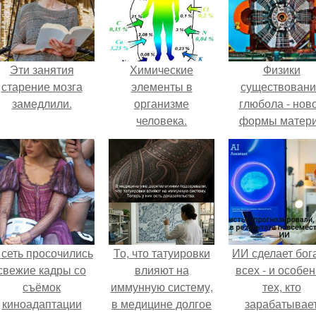
Эти занятия
Химические
Физики
старение мозга
элементы в
существован
замедлили.
организме
глюбола - нов
человека.
формы матер
подтвердили
 сеть просочились
То, что татуировки
ИИ сделает бог
свежие кадры со
влияют на
всех - и особе
съёмок
иммунную систему,
тех, кто
киноадаптации
в медицине долгое
зарабатывае