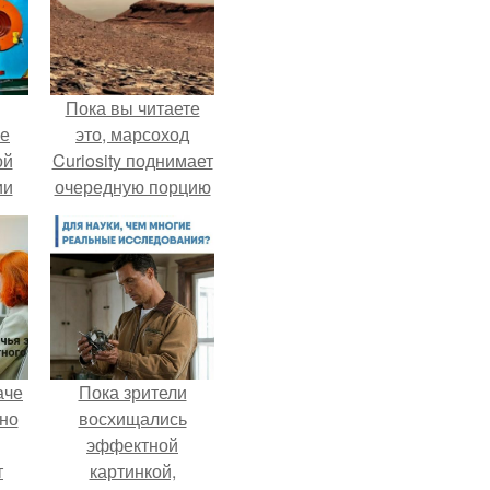
Пока вы читаете
ие
это, марсоход
ой
Curiosity поднимает
ии
очередную порцию
.
красной пыли. 6.
аче
Пока зрители
нно
восхищались
эффектной
т
картинкой,