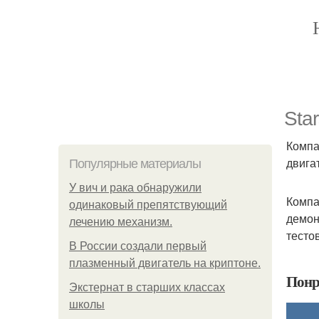
Sta
Компа
двига
Популярные материалы
У вич и рака обнаружили
Компа
одинаковый препятствующий
демон
лечению механизм.
тесто
В России создали первый
плазменный двигатель на криптоне.
Понр
Экстернат в старших классах
школы