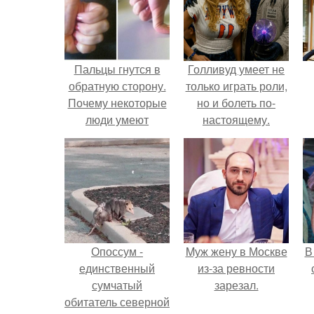
Пальцы гнутся в
Голливуд умеет не
обратную сторону.
только играть роли,
Почему некоторые
но и болеть по-
люди умеют
настоящему.
выгибать палец в
обратную сторону?
Опоссум -
Mуж жену в Москве
В
единственный
из-за ревности
сумчатый
зарезал.
обитатель северной