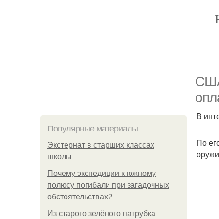
США
опл
В инт
Популярные материалы
По ег
Экстернат в старших классах
оружи
школы
Почему экспедиции к южному
полюсу погибали при загадочных
обстоятельствах?
Из старого зелёного патрубка