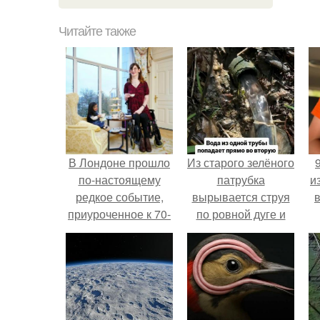
Читайте также
В Лондоне прошло
Из старого зелёного
по-настоящему
патрубка
и
редкое событие,
вырывается струя
приуроченное к 70-
по ровной дуге и
летию книги
точно попадает в
рекордов гиннесса.
отверстие нижней
трубы.