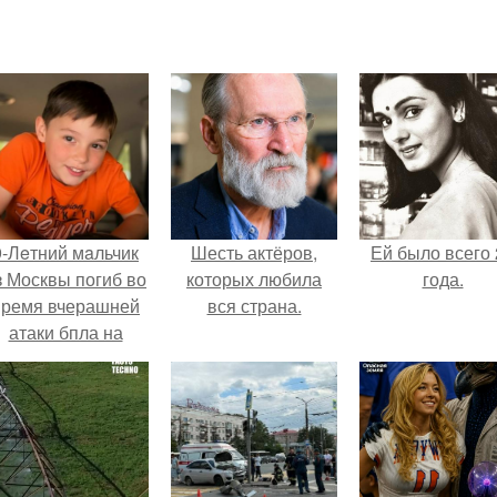
9-Лeтний мaльчик
Шесть актёров,
Ей было всего 
з Москвы погиб во
которых любила
года.
время вчерашней
вся страна.
атаки бпла на
пляже под
Геленджиком.