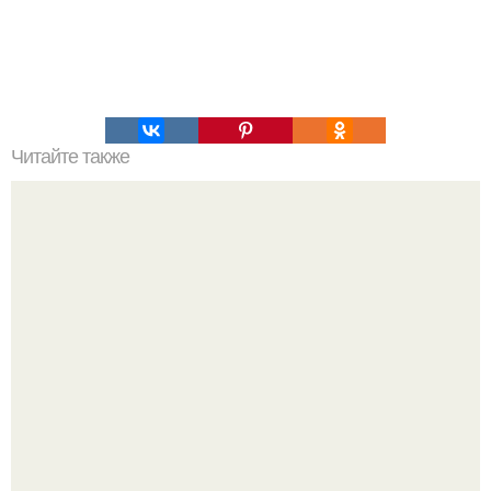
Читайте также
Восстанавливаемся вместе: упражнения для
восстановления после COVID-19