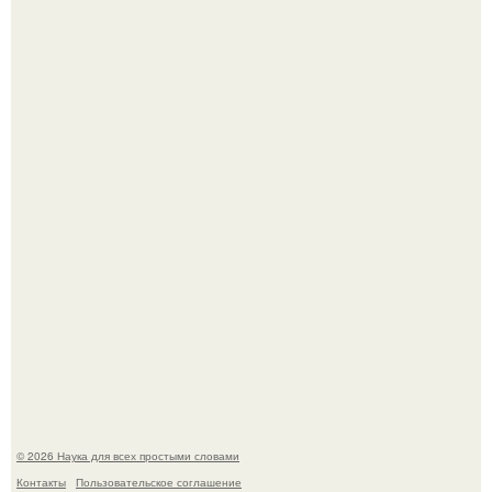
Телескоп "Эйнштейн" заснял гибель звезды в 500 млн
световых лет от земли.
Корейский зонд снял свежий кратер на луне от
столкновения с обломком Falcon 9.
© 2026 Наука для всех простыми словами
Контакты
Пользовательское соглашение