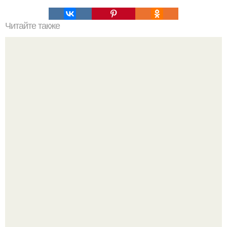
Читайте также
Карл саган: тонкое искусство снимать лапшу с ушей.
Под нижним Новгородом нашли женский головной убор