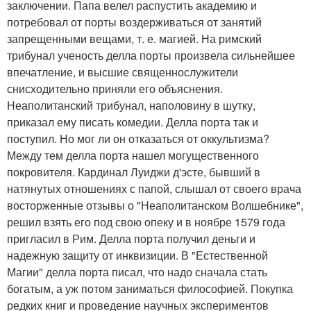
заключении. Папа велел распустить академию и
потребовал от порты воздерживаться от занятий
запрещенными вещами, т. е. магией. На римский
трибунал ученость делла порты произвела сильнейшее
впечатление, и высшие священнослужители
снисходительно приняли его объяснения.
Неаполитанский трибунал, наполовину в шутку,
приказал ему писать комедии. Делла порта так и
поступил. Но мог ли он отказаться от оккультизма?
Между тем делла порта нашел могущественного
покровителя. Кардинал Луиджи д'эсте, бывший в
натянутых отношениях с папой, слышал от своего врача
восторженные отзывы о "Неаполитанском Волшебнике",
решил взять его под свою опеку и в ноябре 1579 года
пригласил в Рим. Делла порта получил деньги и
надежную защиту от инквизиции. В "Естественной
Магии" делла порта писал, что надо сначала стать
богатым, а уж потом заниматься философией. Покупка
редких книг и проведение научных экспериментов