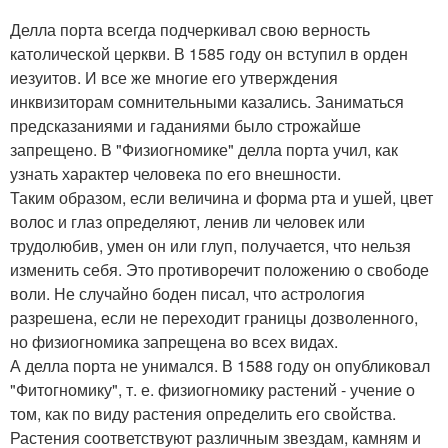
Делла порта всегда подчеркивал свою верность
католической церкви. В 1585 году он вступил в орден
иезуитов. И все же многие его утверждения
инквизиторам сомнительными казались. Заниматься
предсказаниями и гаданиями было строжайше
запрещено. В "Физиогномике" делла порта учил, как
узнать характер человека по его внешности.
Таким образом, если величина и форма рта и ушей, цвет
волос и глаз определяют, ленив ли человек или
трудолюбив, умен он или глуп, получается, что нельзя
изменить себя. Это противоречит положению о свободе
воли. Не случайно боден писал, что астрология
разрешена, если не переходит границы дозволенного,
но физиогномика запрещена во всех видах.
А делла порта не унимался. В 1588 году он опубликовал
"Фитогномику", т. е. физиогномику растений - учение о
том, как по виду растения определить его свойства.
Растения соответствуют различным звездам, камням и