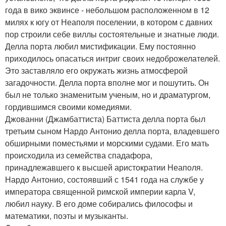
года в вико эквинсе - небольшом расположенном в 12
милях к югу от Неаполя поселении, в котором с давних
пор строили себе виллы состоятельные и знатные люди.
Делла порта любил мистификации. Ему постоянно
приходилось опасаться интриг своих недоброжелателей.
Это заставляло его окружать жизнь атмосферой
загадочности. Делла порта вполне мог и пошутить. Он
был не только знаменитым ученым, но и драматургом,
гордившимся своими комедиями.
Джованни (Джамбаттиста) Баттиста делла порта был
третьим сыном Нардо Антонио делла порта, владевшего
обширными поместьями и морскими судами. Его мать
происходила из семейства спадафора,
принадлежавшего к высшей аристократии Неаполя.
Нардо Антонио, состоявший с 1541 года на службе у
императора священной римской империи карла V,
любил науку. В его доме собирались философы и
математики, поэты и музыканты.