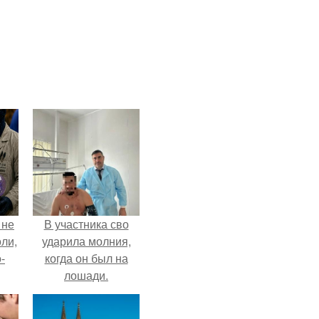
 не
В участника сво
оли,
ударила молния,
-
когда он был на
лошади.