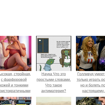
ысокая, стройная,
Наука Что это
Голливуд умеет
с фарфоровой
простыми словами.
только играть р
кожей и тонкими
Что такое
но и болеть по
ристократичными
антиматерия?
настоящему.
чертами, эль
ыглядит так, будто