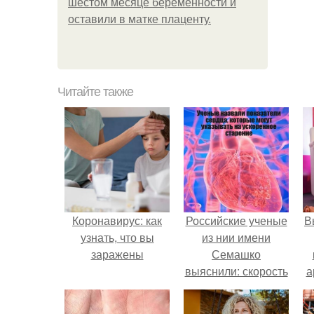
шестом месяце беременности и
оставили в матке плаценту.
Читайте также
Коронавирус: как
Российские ученые
В
узнать, что вы
из нии имени
заражены
Семашко
выяснили: скорость
а
старения напрямую
зависит от
в