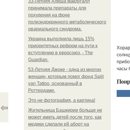
33-Летняя Алиша макдугалл
принимала препараты для
похудения на фоне
полиэндокринного метаболического
овариального синдрома.
Украина выполнила лишь 15%
приоритетных реформ на пути к
Хорар
вступлению в евросоюз, - The
солнц
Guardian.
прибо
часы 
53-Летняя Джоке - одна из многих
женщин, которым помог фонд Spijt
Понр
van Tattoo, основанный в
Роттердаме.
Это не фотография, а картина!
⇦
Жительница Башкирии больше не
может иметь детей после того, как
медики сделали ей аборт на