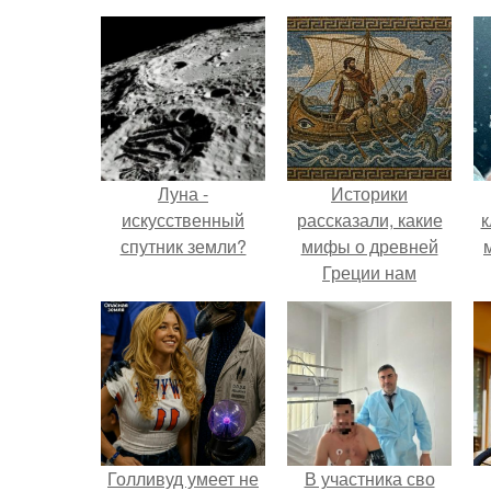
Луна -
Историки
искусственный
рассказали, какие
к
спутник земли?
мифы о древней
Греции нам
навязало кино.
Голливуд умеет не
В участника сво