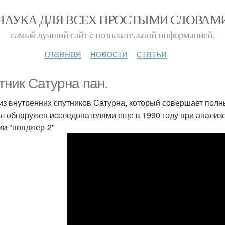
НАУКА ДЛЯ ВСЕХ ПРОСТЫМИ СЛОВАМ
самый лучший сайт c познавательной информацией.
главная
новости
статьи
тник Сатурна пан.
из внутренних спутников Сатурна, который совершает полны
л обнаружен исследователями еще в 1990 году при анали
ии "вояджер-2"