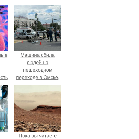
ные
Машина сбила
людей на
пешеходном
сть
переходе в Омске,
мую
пострадали 8
человек.
дов
а.
Пока вы читаете