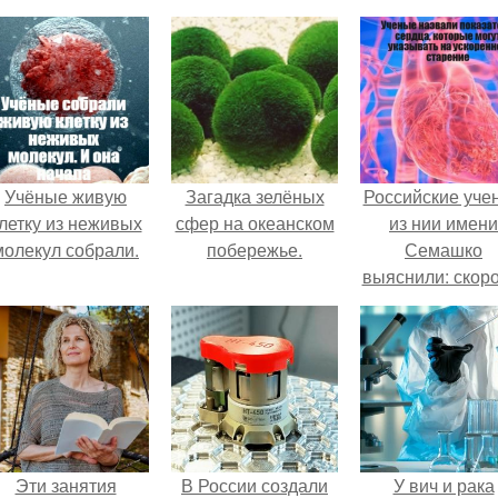
Учёные живую
Загадка зелёных
Российские уче
летку из неживых
сфер на океанском
из нии имени
молекул собрали.
побережье.
Семашко
выяснили: скоро
старения напря
зависит от
состояния сосу
и работы сердц
Эти занятия
В России создали
У вич и рака