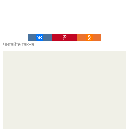
Читайте также
Алексей Ананенко Валерий Беспалов и Борис Баранов.
Забытые герои. Чернобыльские дайверы.