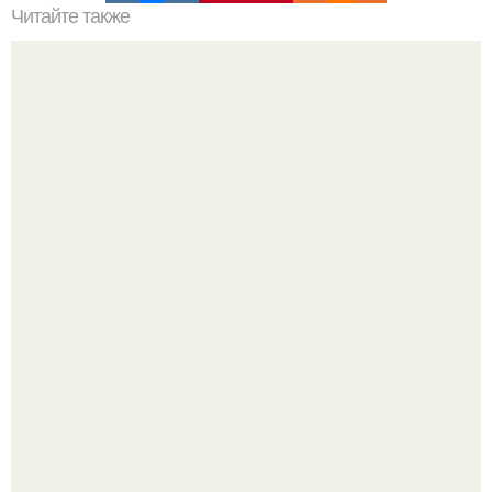
Читайте также
Загадка светловолосых гигантов острова Каталина.
В сеть просочились свежие кадры со съёмок
киноадаптации "Рапунцель", и всё внимание
моментально оказалось приковано к Тиган крофт.