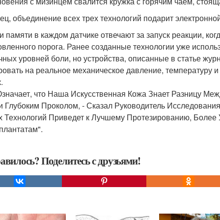
новения с мизинцем свалится кружка с горячим чаем, стоящ
ец, объединение всех трех технологий подарит электронной
и памяти в каждом датчике отвечают за запуск реакции, ког
овленного порога. Ранее созданные технологии уже исполь
чных уровней боли, но устройства, описанные в статье журна
ровать на реальное механическое давление, температуру и
.
Означает, что Наша Искусственная Кожа Знает Разницу Ме
и Глубоким Проколом, - Сказал Руководитель Исследовани
 Технологий Приведет к Лучшему Протезированию, Более
плантатам".
авилось? Поделитесь с друзьями!