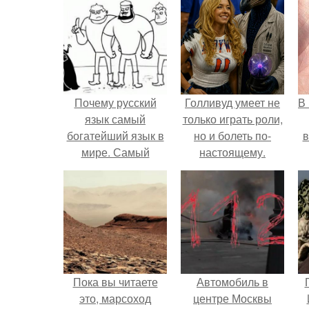
Почему русский
Голливуд умеет не
В
язык самый
только играть роли,
богатейший язык в
но и болеть по-
в
мире. Самый
настоящему.
лучший и самый
богатый язык в
мире.
Пока вы читаете
Автомобиль в
это, марсоход
центре Москвы