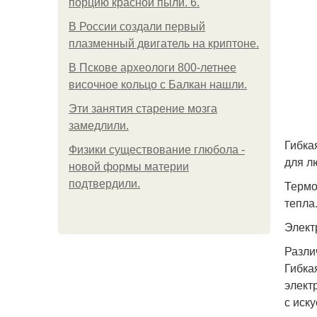
порцию красной пыли. 6.
В России создали первый
плазменный двигатель на криптоне.
В Пскове археологи 800-летнее
височное кольцо с Балкан нашли.
Эти занятия старение мозга
замедлили.
Гибка
Физики существование глюбола -
для л
новой формы материи
подтвердили.
Термо
тепла
Элект
Разли
Гибка
элект
с иск