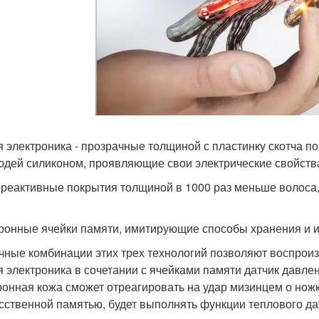
я электроника - прозрачные толщиной с пластинку скотча 
юдей силиконом, проявляющие свои электрические свойства
реактивные покрытия толщиной в 1000 раз меньше волоса,
.
ронные ячейки памяти, имитирующие способы хранения и и
чные комбинации этих трех технологий позволяют воспроиз
я электроника в сочетании с ячейками памяти датчик давле
ронная кожа сможет отреагировать на удар мизинцем о нож
усственной памятью, будет выполнять функции теплового датч