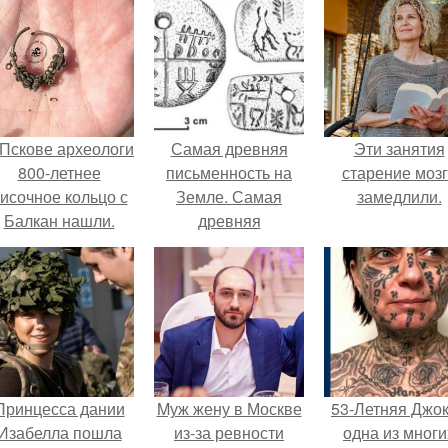
 Пскове археологи
Самая древняя
Эти занятия
800-летнее
письменность на
старение моз
исочное кольцо с
Земле. Самая
замедлили.
Балкан нашли.
древняя
письменность.
Принцесса дании
Mуж жену в Москве
53-Летняя Джок
Изабелла пошла
из-за ревности
одна из многи