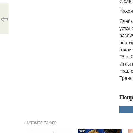
столк
Након
⇦
Ячейк
устан
разли
реаги
отклик
"Это 
Иглы 
Наших
Транс
Понр
Читайте также