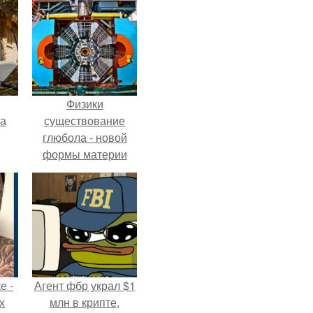
Физики
га
существование
глюбола - новой
формы материи
подтвердили.
е -
Агент фбр украл $1
х
млн в крипте,