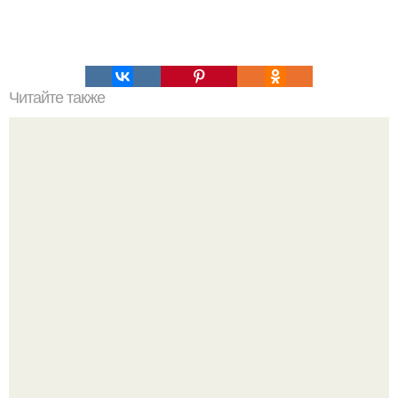
Читайте также
Мифические птицы. В мифологии разных стран большое
место занимают образы птиц.