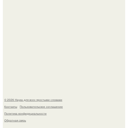
тысячелетия.
Вихревые микро - ГЭС на реке с малым перепадом
высоты: вода закручивается в бетонной камере и
вращает вертикальную турбину.
© 2026 Наука для всех простыми словами
Контакты
Пользовательское соглашение
Политика конфидециальности
Обратная связь