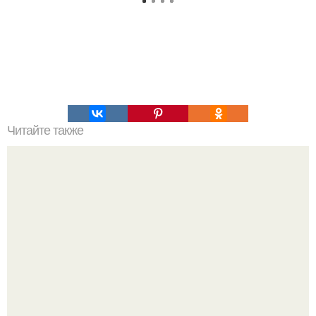
Читайте также
Зверства ЧЕЧЕНЦЕВ. Зверства чеченских боевиков во
время первой чеченской.