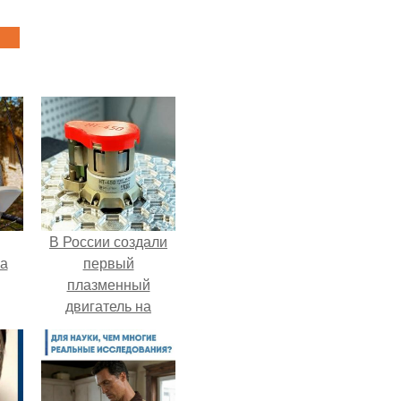
В России создали
га
первый
плазменный
двигатель на
криптоне.