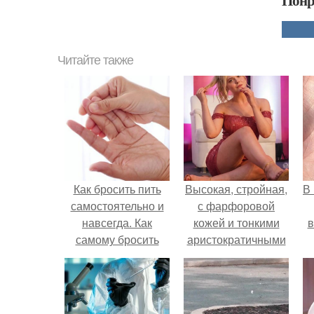
Понр
Читайте также
Как бросить пить
Высокая, стройная,
В
самостоятельно и
с фарфоровой
навсегда. Как
кожей и тонкими
в
самому бросить
аристократичными
пить спиртное:
чертами, эль
первые шаги
выглядит так, будто
сошла с полотна
художника.