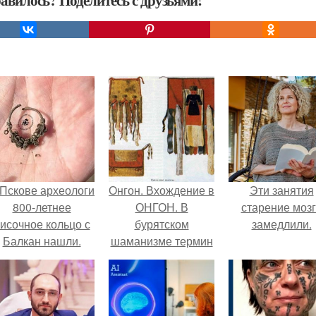
авилось? Поделитесь с друзьями!
 Пскове археологи
Онгон. Вхождение в
Эти занятия
800-летнее
ОНГОН. В
старение моз
исочное кольцо с
бурятском
замедлили.
Балкан нашли.
шаманизме термин
онгон означает
"Божество, дух".