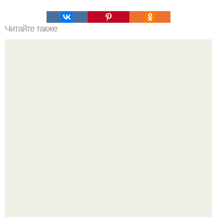
Читайте также
Ты тоже задумывался, зачем на клавишах нужны эти
бугорки?