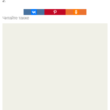
2:
Читайте также
Кто авторские гонорары от продажи книги майн кампф
получает?