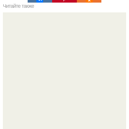
Читайте также
Почему полезно просыпаться в 6 утра?
Телескоп "Эйнштейн" заснял гибель звезды в 500 млн
световых лет от земли.