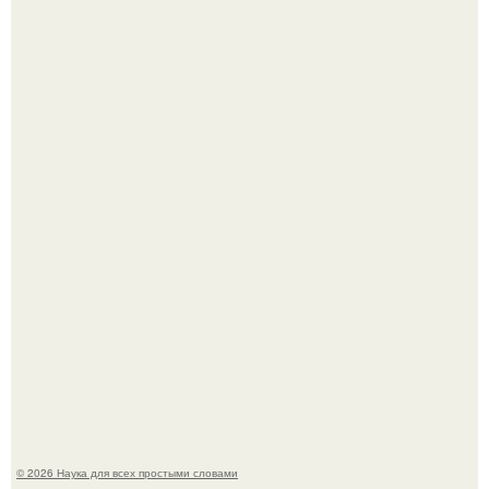
У вич и рака обнаружили одинаковый препятствующий
лечению механизм.
Пока вы читаете это, марсоход Curiosity поднимает
очередную порцию красной пыли. 6.
© 2026 Наука для всех простыми словами