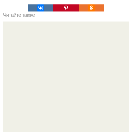
Читайте также
Палиндромы - фразы, которые можно прочитать с двух
сторон!