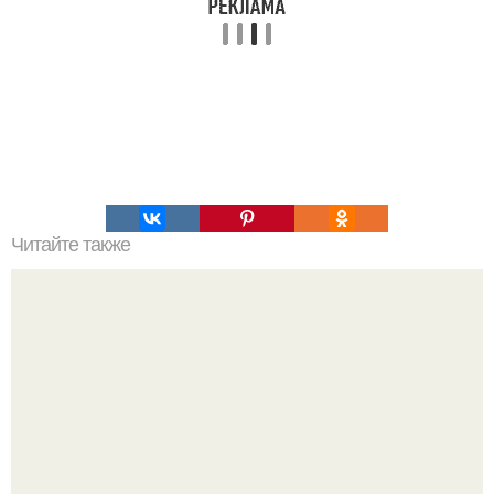
Читайте также
Римский форт вдоль стены адриана.