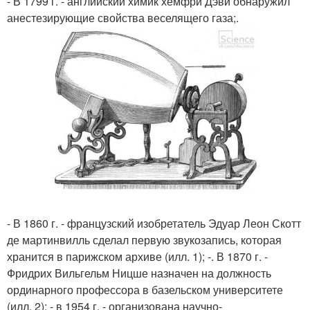
- В 1799 г. - английский химик хемфри Дэви обнаружил
анестезирующие свойства веселящего газа;.
- В 1860 г. - французский изобретатель Эдуар Леон Скотт
де мартинвилль сделал первую звукозапись, которая
хранится в парижском архиве (илл. 1); -. В 1870 г. -
Фридрих Вильгельм Ницше назначен на должность
ординарного профессора в базельском университете
(илл. 2); - в 1954 г. - организована научно-