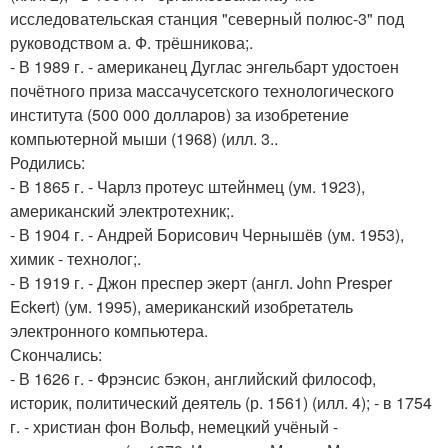
исследовательская станция "северный полюс-3" под
руководством а. Ф. трёшникова;.
- В 1989 г. - американец Дуглас энгельбарт удостоен
почётного приза массачусетского технологического
института (500 000 долларов) за изобретение
компьютерной мыши (1968) (илл. 3..
Родились:
- В 1865 г. - Чарлз протеус штейнмец (ум. 1923),
американский электротехник;.
- В 1904 г. - Андрей Борисович Чернышёв (ум. 1953),
химик - технолог;.
- В 1919 г. - Джон преспер экерт (англ. John Presper
Eckert) (ум. 1995), американский изобретатель
электронного компьютера.
Скончались:
- В 1626 г. - Фрэнсис бэкон, английский философ,
историк, политический деятель (р. 1561) (илл. 4); - в 1754
г. - христиан фон Вольф, немецкий учёный -