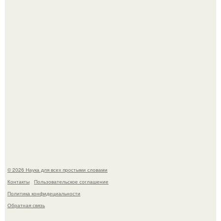
В России создали первый плазменный двигатель на
криптоне.
Физики существование глюбола - новой формы материи
подтвердили.
© 2026 Наука для всех простыми словами
Контакты
Пользовательское соглашение
Политика конфидециальности
Обратная связь