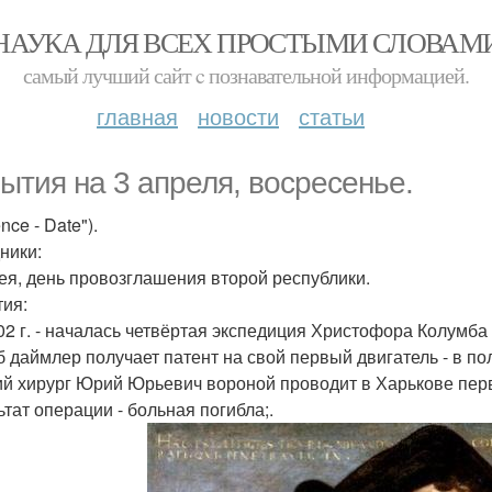
НАУКА ДЛЯ ВСЕХ ПРОСТЫМИ СЛОВАМ
самый лучший сайт c познавательной информацией.
главная
новости
статьи
ытия на 3 апреля, восресенье.
ence - Date").
ники:
нея, день провозглашения второй республики.
ия:
02 г. - началась четвёртая экспедиция Христофора Колумба (и
 даймлер получает патент на свой первый двигатель - в поло
ий хирург Юрий Юрьевич вороной проводит в Харькове пер
ьтат операции - больная погибла;.