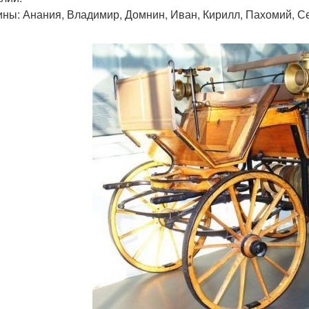
ны: Анания, Владимир, Домнин, Иван, Кирилл, Пахомий, Се