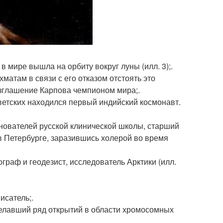
 в мире вышла на орбиту вокруг луны (илл. 3);.
матам в связи с его отказом отстоять это
озглашение Карпова чемпионом мира;.
 советских находился первый индийский космонавт.
 основателей русской клинической школы, старший
в Петербурге, заразившись холерой во время
рограф и геодезист, исследователь Арктики (илл.
писатель;.
 сделавший ряд открытий в области хромосомных