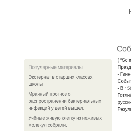
Соб
( "Sci
Празд
Популярные материалы
- Гви
Экстернат в старших классах
Событ
школы
- В 15
Мрачный прогноз о
Готлиб
распространении бактериальных
русск
инфекций у детей вышел.
Резул
Учёные живую клетку из неживых
молекул собрали.