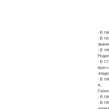
- В 19
- В 1
звани
- В 1
Родил
- В 1
врач 
эпиде
- В 18
4..
Сконч
- В 19
- В 1
анома