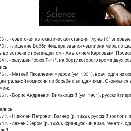
66 г. - советская автоматическая станция "луна-10" впервые
975 г. - лишение Бобби Фишера звания чемпиона мира по шах
е во встрече с претендентом - Анатолием Карповым. Пров
984 г. - запущен "союз Т-11", на борту которого кроме двух
ись:
776 г. - Матвей Яковлевич мудров (ум. 1831), врач, один из
центральной комиссии по борьбе с эпидемиями. Скончался 
мии;.
85 г. - Борис Андреевич Вилькицкий (ум. 1961), русский гид
ались:
07 г. - Николай Петрович Вагнер (р. 1829), русский зоолог и 
994 г. - лежен Жером (р. 1926), французский врач, генетик,
лий.