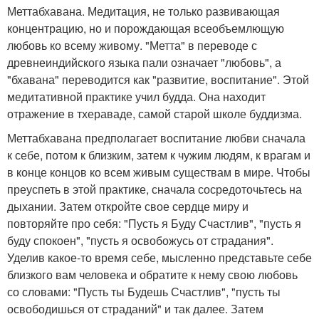
Меттабхавана. Медитация, не только развивающая
концентрацию, но и порождающая всеобъемлющую
любовь ко всему живому. "Метта" в переводе с
древнеиндийского языка пали означает "любовь", а
"бхавана" переводится как "развитие, воспитание". Этой
медитативной практике учил будда. Она находит
отражение в тхераваде, самой старой школе буддизма.
Меттабхавана предполагает воспитание любви сначала
к себе, потом к близким, затем к чужим людям, к врагам и
в конце концов ко всем живым существам в мире. Чтобы
преуспеть в этой практике, сначала сосредоточьтесь на
дыхании. Затем откройте свое сердце миру и
повторяйте про себя: "Пусть я Буду Счастлив", "пусть я
буду спокоен", "пусть я освобожусь от страдания".
Уделив какое-то время себе, мысленно представьте себе
близкого вам человека и обратите к нему свою любовь
со словами: "Пусть ты Будешь Счастлив", "пусть ты
освободишься от страданий" и так далее. Затем