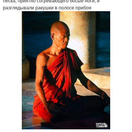
песка, приятно согревающего босые ноги, и
разглядывали ракушки в полосе прибоя