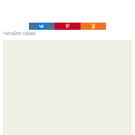
Читайте также
Мы пытаемся найти новую информацию в глубинах
океана и в дальних уголках космоса.