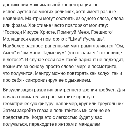
достижения максимальной концентрации, он
используется во многих религиях, хотя имеет разные
названия. Мантры могут состоять из одного слога, слова
или фразы. Христиане часто повторяют молитву:
"Господи Иисусе Христе, Помилуй Меня, Грешного".
Молящиеся евреи повторяют: "Шма" ("услышь".
Наиболее распространенными мантрами являются "Ом,
Амен" и "ом мани Падме хум" (что означает "сокровище
в лотосе". В случае если вам такой вариант не подходит,
возьмите за основу просто слово "мир" и посмотрите,
что получится. Мантру можно повторять как вслух, так и
про себя - синхронизируя ее с дыханием.
Визуализация развития внутреннего зрения требует. Для
начала внимательно рассмотрите простую
геометрическую фигуру, например, круг или треугольник.
Затем закройте глаза и попытайтесь мысленно ее
представить. Когда это с легкостью будет у вас
получаться, переходите к янтрам и мандалам