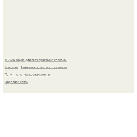
Пока зрители восхищались эффектной картинкой,
создатели фильма фактически построили одну из самых
точных визуальных моделей чёрной дыры.
© 2026 Наука для всех простыми словами
Контакты
Пользовательское соглашение
Политика конфидециальности
Обратная связь