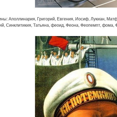
ны: Аполлинария, Григорий, Евгения, Иосиф, Лукиан, Матфе
ий, Синклитикия, Татьяна, феоид, Феона, Феопемпт, фома, Ф