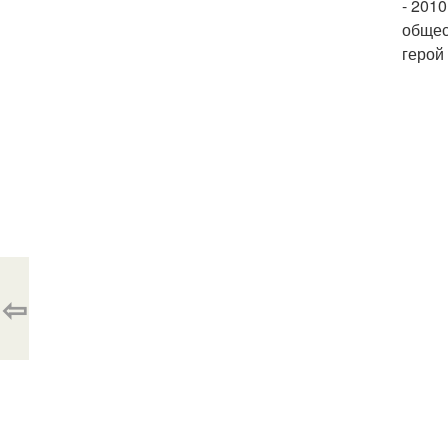
- 2010
общес
герой
⇦