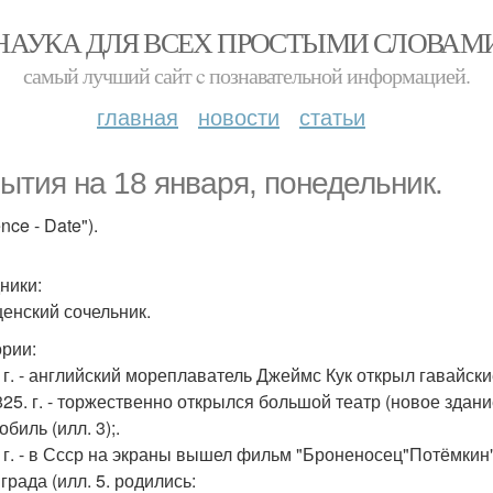
НАУКА ДЛЯ ВСЕХ ПРОСТЫМИ СЛОВАМ
самый лучший сайт c познавательной информацией.
главная
новости
статьи
ытия на 18 января, понедельник.
ence - Date").
ники:
щенский сочельник.
ории:
8 г. - английский мореплаватель Джеймс Кук открыл гавайск
1825. г. - торжественно открылся большой театр (новое здание
биль (илл. 3);.
 г. - в Ссср на экраны вышел фильм "Броненосец"Потёмкин" (
града (илл. 5. родились: