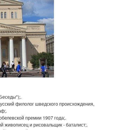
 Беседы");.
, русский филолог шведского происхождения,
аф;.
нобелевской премии 1907 года;.
кий живописец и рисовальщик - баталист;.