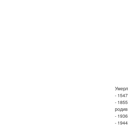
Умерл
- 1547
- 185
родив
- 1936
- 194