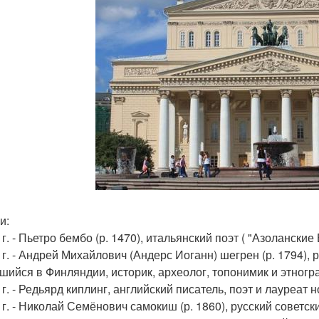
и:
 г. - Пьетро бембо (р. 1470), итальянский поэт ( "Азоланские
5 г. - Андрей Михайлович (Андерс Иоганн) шегрен (р. 1794)
шийся в Финляндии, историк, археолог, топонимик и этногр
 г. - Редьярд киплинг, английский писатель, поэт и лауреат 
4 г. - Николай Семёнович самокиш (р. 1860), русский советс