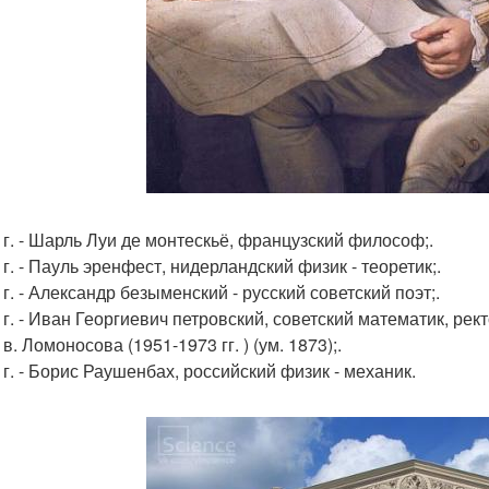
9 г. - Шарль Луи де монтескьё, французский философ;.
 г. - Пауль эренфест, нидерландский физик - теоретик;.
 г. - Александр безыменский - русский советский поэт;.
1 г. - Иван Георгиевич петровский, советский математик, ре
 в. Ломоносова (1951-1973 гг. ) (ум. 1873);.
 г. - Борис Раушенбах, российский физик - механик.