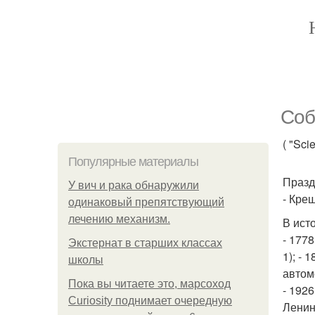
Соб
( "Sci
Популярные материалы
Празд
У вич и рака обнаружили
- Кре
одинаковый препятствующий
лечению механизм.
В ист
- 177
Экстернат в старших классах
1); - 
школы
автомо
Пока вы читаете это, марсоход
- 1926
Curiosity поднимает очередную
Ленин