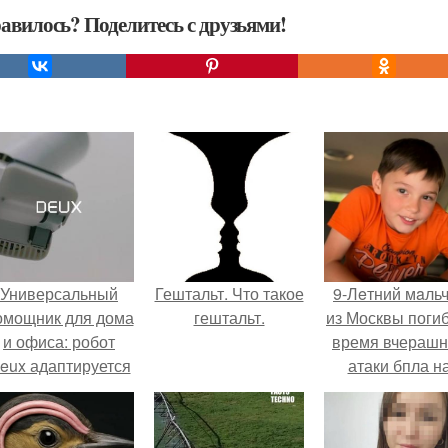
авилось? Поделитесь с друзьями!
Универсальный
Гештальт. Что такое
9-Лeтний мaль
омощник для дома
гештальт.
из Москвы погиб
и офиса: робот
время вчераш
eux адаптируется
атаки бпла н
 разным задачам.
пляже под
Геленджиком