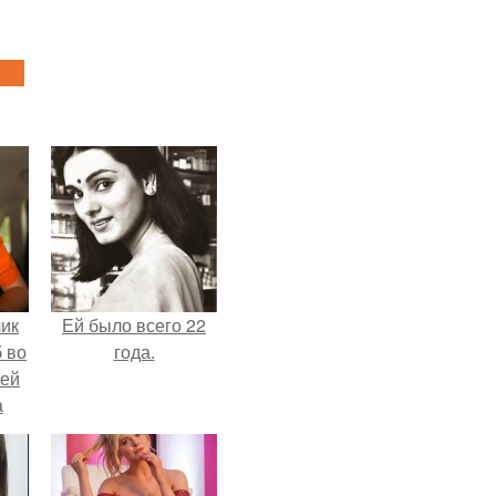
чик
Ей было всего 22
 во
года.
ней
а
.