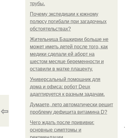
трубы.
Почему экспедиции к южному
полюсу погибали при загадочных
обстоятельствах?
Жительница Башкирии больше не
может иметь детей после того, как
медики сделали ей аборт на
шестом месяце беременности и
оставили в матке плаценту.
Универсальный помощник для
дома и офиса: робот Deux
адаптируется к разным задачам.
Думаете, лето автоматически решит
⇦
проблему дефицита витамина D?
Чего ждать после прививки:
.
основные симптомы и
рекомендации