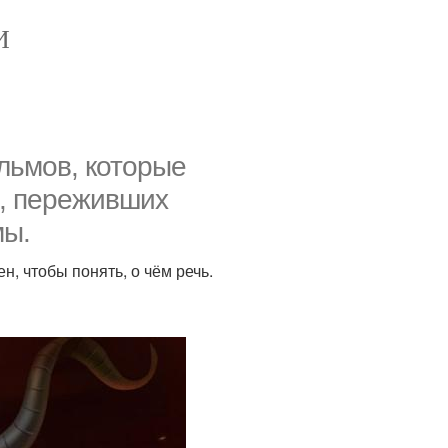
И
льмов, которые
, переживших
мы.
н, чтобы понять, о чём речь.