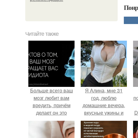
Понр
Читайте также
Больше всего ваш
Я Алина, мне 31
мозг любит вам
год, люблю
п
вредить, причём
домашние вечера,
делает он это
вкусные ужины и
D
самыми разными
прогулки после
к
способами.
дождя.