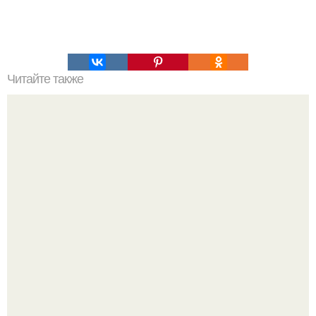
Читайте также
Больше всего ваш мозг любит вам вредить, причём
делает он это самыми разными способами.