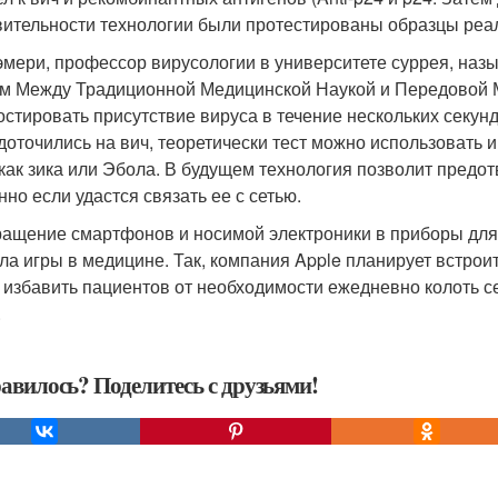
вительности технологии были протестированы образцы реа
эмери, профессор вирусологии в университете суррея, наз
м Между Традиционной Медицинской Наукой и Передовой М
остировать присутствие вируса в течение нескольких секунд
доточились на вич, теоретически тест можно использовать 
 как зика или Эбола. В будущем технология позволит пред
нно если удастся связать ее с сетью.
ащение смартфонов и носимой электроники в приборы для д
ла игры в медицине. Так, компания Apple планирует встрои
 избавить пациентов от необходимости ежедневно колоть се
.
авилось? Поделитесь с друзьями!