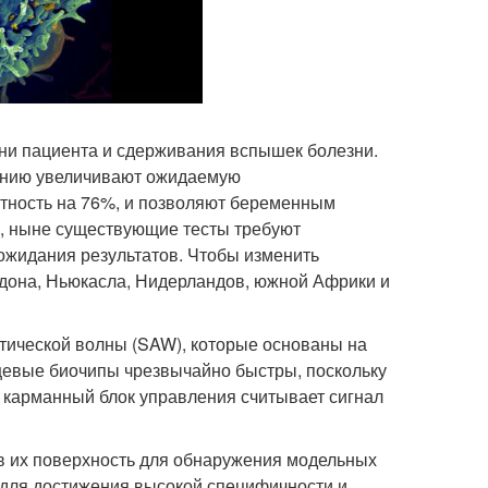
ни пациента и сдерживания вспышек болезни.
чению увеличивают ожидаемую
ртность на 76%, и позволяют беременным
, ныне существующие тесты требуют
ожидания результатов. Чтобы изменить
ндона, Ньюкасла, Нидерландов, южной Африки и
тической волны (SAW), которые основаны на
евые биочипы чрезвычайно быстры, поскольку
а карманный блок управления считывает сигнал
 их поверхность для обнаружения модельных
ем для достижения высокой специфичности и