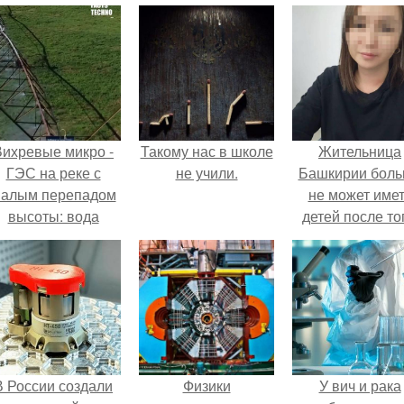
Вихревые микро -
Такому нас в школе
Жительница
ГЭС на реке с
не учили.
Башкирии бол
алым перепадом
не может име
высоты: вода
детей после то
закручивается в
как медики сдел
етонной камере и
ей аборт на ше
вращает
месяце
вертикальную
беременности
турбину.
оставили в мат
плаценту.
В России создали
Физики
У вич и рака