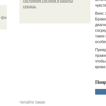
состояния сосудов и работы
чувст
сердца.
Винс 
⇦
Брако
диагн
сосре
таких
особе
Превр
прави
чтобы
крови
Понр
Читайте также