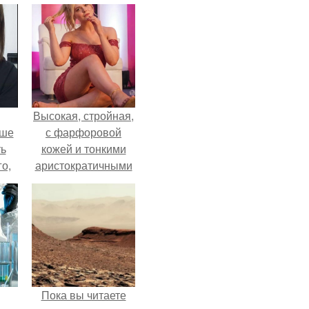
Высокая, стройная,
ьше
с фарфоровой
ть
кожей и тонкими
го,
аристократичными
али
чертами, эль
стом
выглядит так, будто
сошла с полотна
 и
художника.
ке
Пока вы читаете