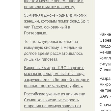
шестом месяце беременности и
оставили в матке плаценту.
53-Летняя Джоке - одна из многих
женщин, которым помог фонд Spijt
van Tattoo, основанный в
Роттердаме.
Ранне
Своев
То, что татуировки влияют на
продо
иммунную систему, в медицине
женщи
долгое время рассматривалось
компл
лишь как гипотеза.
ситуа
Вихревые микро - ГЭС на реке с
Япони
малым перепадом высоты: вода
Разра
закручивается в бетонной камере и
микро
вращает вертикальную турбину.
не тр
Российские ученые из нии имени
SAW и
Семашко выяснили: скорость
Снача
старения напрямую зависит от
антит