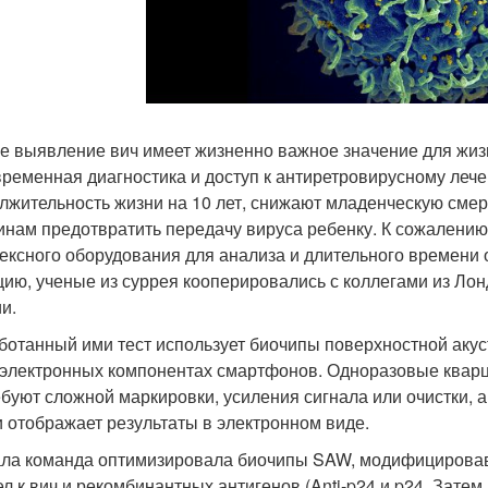
е выявление вич имеет жизненно важное значение для жиз
ременная диагностика и доступ к антиретровирусному ле
лжительность жизни на 10 лет, снижают младенческую сме
нам предотвратить передачу вируса ребенку. К сожалению
ексного оборудования для анализа и длительного времени 
цию, ученые из суррея кооперировались с коллегами из Ло
и.
ботанный ими тест использует биочипы поверхностной акус
электронных компонентах смартфонов. Одноразовые кварц
ебуют сложной маркировки, усиления сигнала или очистки, 
 отображает результаты в электронном виде.
ла команда оптимизировала биочипы SAW, модифицировав
ел к вич и рекомбинантных антигенов (Anti-p24 и p24. Зат