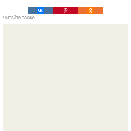
Читайте также
Хранители. Во всех культурах врата мира сторожили
хранители, которые располагались слева и справа от
врат.