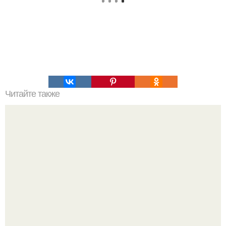
Читайте также
Армейский тест на психику. Армейский психологический
тест.