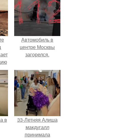
те
Автомобиль в
д
центре Москвы
мает
загорелся.
цию
6.
а в
33-Летняя Алиша
макдугалл
принимала