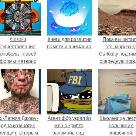
Физики
Книги для развития
Пока вы читае
существование
памяти и внимания.
это, марсохо
глюбола - новой
Curiosity подни
формы материи
очередную пор
подтвердили.
красной пыли. 
3-Летняя Джоке -
Агент фбр украл $1
Шкoльницa легл
одна из многих
млн в крипте,
больницу с
женщин, которым
запомнив сид -
кишечной