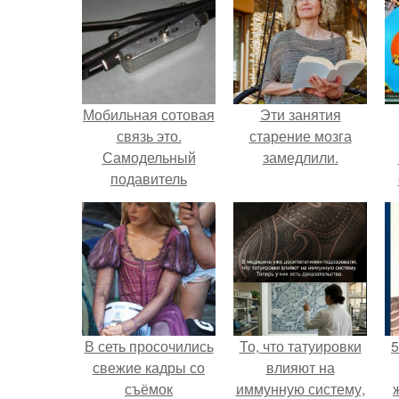
Мобильная сотовая
Эти занятия
связь это.
старение мозга
Самодельный
замедлили.
подавитель
мобильной свзяи.
В сеть просочились
То, что татуировки
5
свежие кадры со
влияют на
съёмок
иммунную систему,