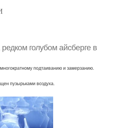
И
 редком голубом айсберге в
 многократному подтаиванию и замерзанию.
ыщен пузырьками воздуха.