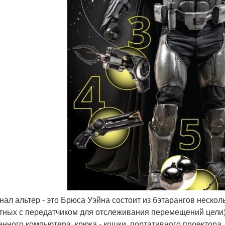
енал альтер - это Брюса Уэйна состоит из бэтарангов нескол
тных с передатчиком для отслеживания перемещений цели)
енного компьютера, крюка - кошки, портативного проектора,