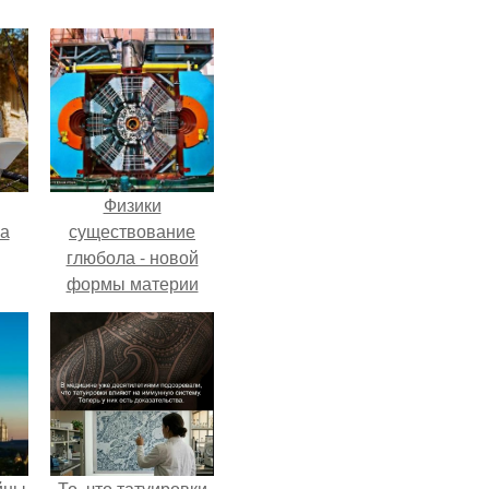
Физики
га
существование
глюбола - новой
формы материи
подтвердили.
йны
То, что татуировки