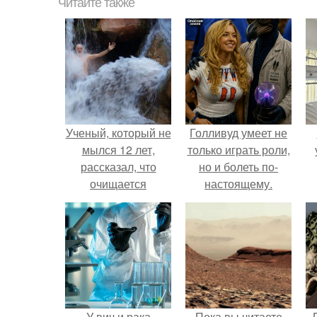
Читайте также
Ученый, который не
Голливуд умеет не
мылся 12 лет,
только играть роли,
рассказал, что
но и болеть по-
очищается
настоящему.
бактериями.
У вич и рака
Пока вы читаете