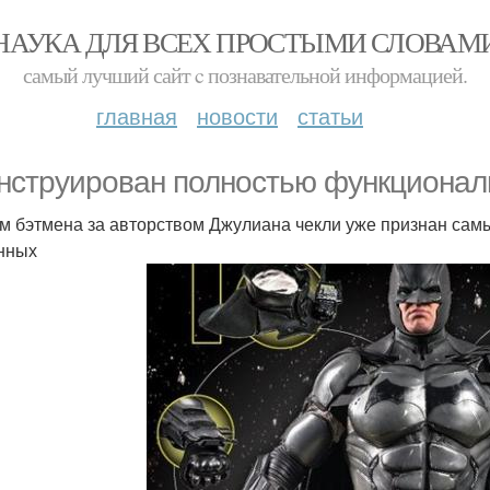
НАУКА ДЛЯ ВСЕХ ПРОСТЫМИ СЛОВАМ
самый лучший сайт c познавательной информацией.
главная
новости
статьи
нструирован полностью функционал
м бэтмена за авторством Джулиана чекли уже признан сам
нных