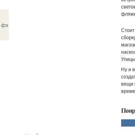
свето
фляжк
⇦
Стоит
сборк
магаз
наско
Улицы
Ну и 
созда
вещи 
време
Понр