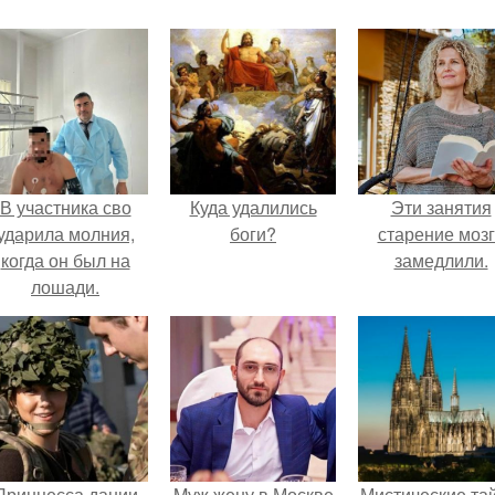
В участника сво
Куда удалились
Эти занятия
ударила молния,
боги?
старение моз
когда он был на
замедлили.
лошади.
Принцесса дании
Mуж жену в Москве
Мистические та