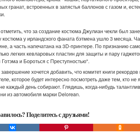
вых гранат, встроенных в запястья баллонов с газом и, есте
и.
 отметить, что за создание костюма Джулиан чекли был зане
у костюма у ирландского фаната бэтмена ушло 3 месяца. Ч
ине, а часть напечатана на 3D-принтере. По признанию сам
лько легких кевларовых пластин для защиты и пару гадже
 Готэма и Бороться с Преступностью".
в завершение хочется добавить, что комитет книги рекордов
теле, которое будет интересно посмотреть даже тем, кто не
не каждый день собирают. Глядишь, когда-нибудь талантли
ни из автомобиля марки Delorean.
авилось? Поделитесь с друзьями!