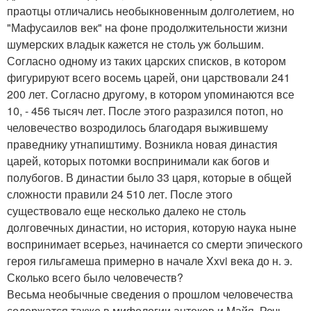
праотцы отличались необыкновенным долголетием, но
"Мафусаилов век" на фоне продолжительности жизни
шумерских владык кажется не столь уж большим.
Согласно одному из таких царских списков, в котором
фигурируют всего восемь царей, они царствовали 241
200 лет. Согласно другому, в котором упоминаются все
10, - 456 тысяч лет. После этого разразился потоп, но
человечество возродилось благодаря выжившему
праведнику утнапиштиму. Возникла новая династия
царей, которых потомки воспринимали как богов и
полубогов. В династии было 33 царя, которые в общей
сложности правили 24 510 лет. После этого
существовало еще несколько далеко не столь
долговечных династии, но история, которую наука ныне
воспринимает всерьез, начинается со смерти эпического
героя гильгамеша примерно в начале Xxvi века до н. э.
Сколько всего было человечеств?
Весьма необычные сведения о прошлом человечества
содержатся также в мифологии ацтеков и Майя. Речь