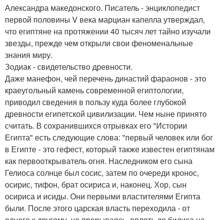
Александра македонского. Писатель - энциклопедист
первой половины V века марциан капелла утверждал,
что египтяне на протяжении 40 тысяч лет тайно изучали
звезды, прежде чем открыли свои феноменальные
знания миру.
Зодиак - свидетельство древности.
Даже манефон, чей перечень династий фараонов - это
краеугольный камень современной египтологии,
приводил сведения в пользу куда более глубокой
древности египетской цивилизации. Чем ныне принято
считать. В сохранившихся отрывках его "Истории
Египта" есть следующие слова: "первый человек или бог
в Египте - это гефест, который также известен египтянам
как первооткрыватель огня. Наследником его сына
Гелиоса солнце был сосис, затем по очереди кронос,
осирис, тифон, брат осириса и, наконец. Хор, сын
осириса и исиды. Они первыми властителями Египта
были. После этого царская власть переходила - от
одного к другому, не прерываясь, вплоть до бидиса на