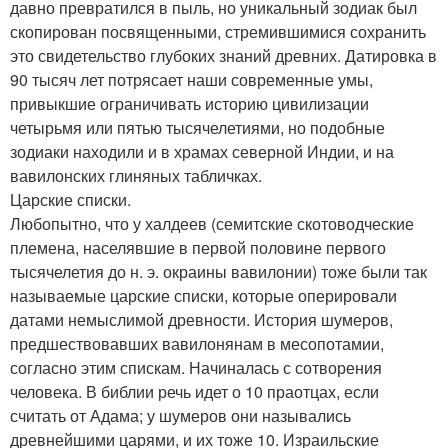
давно превратился в пыль, но уникальный зодиак был
скопирован посвященными, стремившимися сохранить
это свидетельство глубоких знаний древних. Датировка в
90 тысяч лет потрясает наши современные умы,
привыкшие ограничивать историю цивилизации
четырьмя или пятью тысячелетиями, но подобные
зодиаки находили и в храмах северной Индии, и на
вавилонских глиняных табличках.
Царские списки.
Любопытно, что у халдеев (семитские скотоводческие
племена, населявшие в первой половине первого
тысячелетия до н. э. окраины вавилонии) тоже были так
называемые царские списки, которые оперировали
датами немыслимой древности. История шумеров,
предшествовавших вавилонянам в месопотамии,
согласно этим спискам. Начиналась с сотворения
человека. В библии речь идет о 10 праотцах, если
считать от Адама; у шумеров они назывались
древнейшими царями, и их тоже 10. Израильские