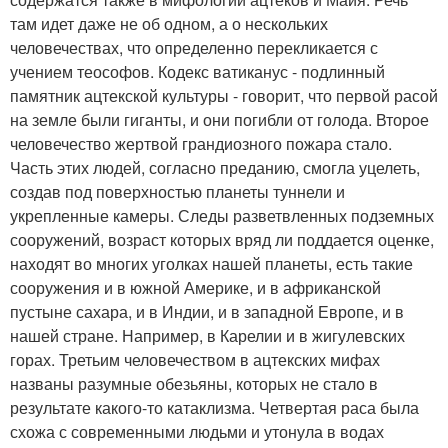
там идет даже не об одном, а о нескольких
человечествах, что определенно перекликается с
учением теософов. Кодекс ватиканус - подлинный
памятник ацтекской культуры - говорит, что первой расой
на земле были гиганты, и они погибли от голода. Второе
человечество жертвой грандиозного пожара стало.
Часть этих людей, согласно преданию, смогла уцелеть,
создав под поверхностью планеты туннели и
укрепленные камеры. Следы разветвленных подземных
сооружений, возраст которых вряд ли поддается оценке,
находят во многих уголках нашей планеты, есть такие
сооружения и в южной Америке, и в африканской
пустыне сахара, и в Индии, и в западной Европе, и в
нашей стране. Например, в Карелии и в жигулевских
горах. Третьим человечеством в ацтекских мифах
названы разумные обезьяны, которых не стало в
результате какого-то катаклизма. Четвертая раса была
схожа с современными людьми и утонула в водах