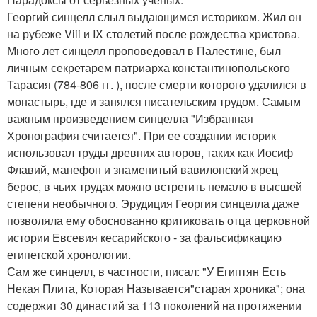
Георгий синцелл слыл выдающимся историком. Жил он
на рубеже Viii и IX столетий после рождества христова.
Много лет синцелл проповедовал в Палестине, был
личным секретарем патриарха константинопольского
Тарасия (784-806 гг. ), после смерти которого удалился в
монастырь, где и занялся писательским трудом. Самым
важным произведением синцелла "Избранная
Хронография считается". При ее создании историк
использовал труды древних авторов, таких как Иосиф
Флавий, манефон и знаменитый вавилонский жрец
берос, в чьих трудах можно встретить немало в высшей
степени необычного. Эрудиция Георгия синцелла даже
позволяла ему обоснованно критиковать отца церковной
истории Евсевия кесарийского - за фальсификацию
египетской хронологии.
Сам же синцелл, в частности, писал: "У Египтян Есть
Некая Плита, Которая Называется"старая хроника"; она
содержит 30 династий за 113 поколений на протяжении