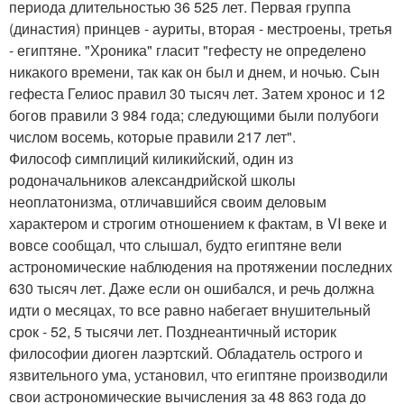
периода длительностью 36 525 лет. Первая группа
(династия) принцев - ауриты, вторая - местроены, третья
- египтяне. "Хроника" гласит "гефесту не определено
никакого времени, так как он был и днем, и ночью. Сын
гефеста Гелиос правил 30 тысяч лет. Затем хронос и 12
богов правили 3 984 года; следующими были полубоги
числом восемь, которые правили 217 лет".
Философ симплиций киликийский, один из
родоначальников александрийской школы
неоплатонизма, отличавшийся своим деловым
характером и строгим отношением к фактам, в VI веке и
вовсе сообщал, что слышал, будто египтяне вели
астрономические наблюдения на протяжении последних
630 тысяч лет. Даже если он ошибался, и речь должна
идти о месяцах, то все равно набегает внушительный
срок - 52, 5 тысячи лет. Позднеантичный историк
философии диоген лаэртский. Обладатель острого и
язвительного ума, установил, что египтяне производили
свои астрономические вычисления за 48 863 года до