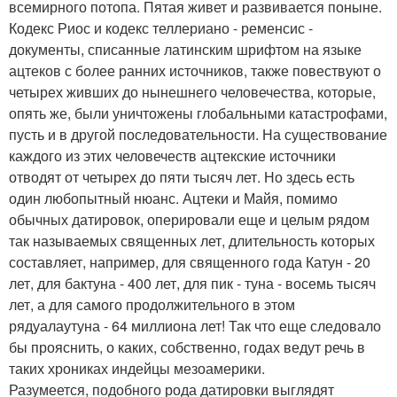
всемирного потопа. Пятая живет и развивается поныне.
Кодекс Риос и кодекс теллериано - ременсис -
документы, списанные латинским шрифтом на языке
ацтеков с более ранних источников, также повествуют о
четырех живших до нынешнего человечества, которые,
опять же, были уничтожены глобальными катастрофами,
пусть и в другой последовательности. На существование
каждого из этих человечеств ацтекские источники
отводят от четырех до пяти тысяч лет. Но здесь есть
один любопытный нюанс. Ацтеки и Майя, помимо
обычных датировок, оперировали еще и целым рядом
так называемых священных лет, длительность которых
составляет, например, для священного года Катун - 20
лет, для бактуна - 400 лет, для пик - туна - восемь тысяч
лет, а для самого продолжительного в этом
рядуалаутуна - 64 миллиона лет! Так что еще следовало
бы прояснить, о каких, собственно, годах ведут речь в
таких хрониках индейцы мезоамерики.
Разумеется, подобного рода датировки выглядят