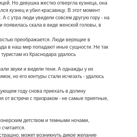
цей. Но девушка жестко отвергла кузнеца, она
ался кузнец и убил красавицу. В этот момент
. А с утра люди увидели совсем другую гору - на
и появилась скала в виде женской головы, в
ностью преображается. Люди верящие в
куда в наш мир попадают иные сущности. Не так
о туристам из Краснодара удалось
али звуки и видели тени. А однажды у их
мок, но его контуры стали исчезать - удалось
дующем году снова приехать в долину
я от встречи с призраком - не самые приятные,
пионерским детством и темными ночами,
 считается.
 страшно, может возникнуть дикое желание