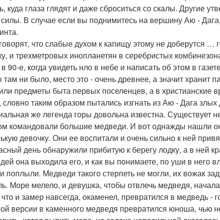
ь, куда глаза глядят и даже сброситься со скалы. Другие утв
 силы. В случае если вы поднимитесь на вершину Аю - Дага
инта.
 говорят, что слабые духом к капищу этому не доберутся … 
ку, и трехметровых инопланетян в серебристых комбинезон
 в 90-е, когда увидеть нло в небе и написать об этом в газе
ы там ни было, место это - очень древнее, а значит хранит 
или предметы быта первых поселенцев, а в христианские в
, словно таким образом пытались изгнать из Аю - Дага злых
альная же легенда горы довольна известна. Существует нес
м командовали большие медведи. И вот однажды нашли они 
ькую девочку. Они ее воспитали и очень сильно к ней привя
асный день обнаружили прибитую к берегу лодку, а в ней к
дей она выходила его, и как вы понимаете, по уши в него в
 и поплыли. Медведи такого стерпеть не могли, их вожак з
ль. Море мелело, и девушка, чтобы отвлечь медведя, начал
к что и замер навсегда, окаменел, превратился в медведь -
гой версии в каменного медведя превратился юноша, чью не