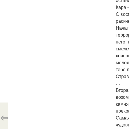
остан
Кара 
С вос
раски
Начат
терро
него 
смель
хочеш
молод
тебе 
Отрав
….
Втора
возом
камня
прекр
⇦
Самая
чудов