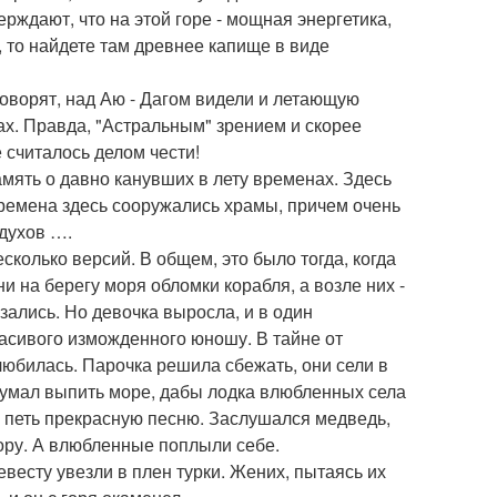
ерждают, что на этой горе - мощная энергетика,
, то найдете там древнее капище в виде
говорят, над Аю - Дагом видели и летающую
ах. Правда, "Астральным" зрением и скорее
те считалось делом чести!
память о давно канувших в лету временах. Здесь
ремена здесь сооружались храмы, причем очень
 духов ….
колько версий. В общем, это было тогда, когда
на берегу моря обломки корабля, а возле них -
зались. Но девочка выросла, и в один
расивого изможденного юношу. В тайне от
любилась. Парочка решила сбежать, они сели в
адумал выпить море, дабы лодка влюбленных села
а петь прекрасную песню. Заслушался медведь,
 гору. А влюбленные поплыли себе.
весту увезли в плен турки. Жених, пытаясь их