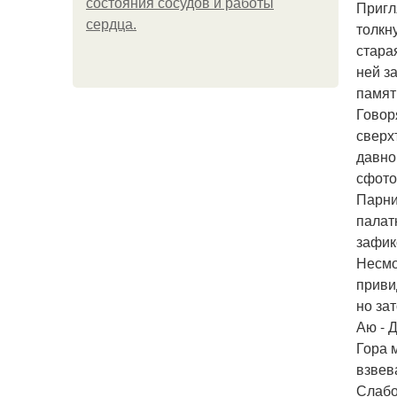
состояния сосудов и работы
Пригл
сердца.
толкн
стара
ней з
памят
Говор
сверх
давно
сфото
Парни
палат
зафик
Несмо
приви
но за
Аю - 
Гора 
взвев
Слабо