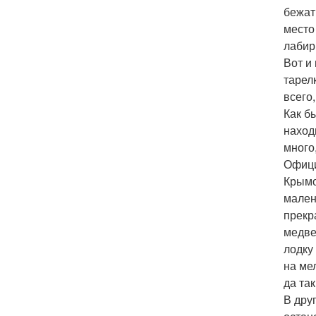
бежат
место
лабир
Вот и
тарел
всего,
Как б
наход
много
Офици
Крымо
мален
прекр
медве
лодку
на ме
да та
В дру