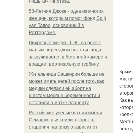
лишь как гипотеза.
53-Летняя Джоке - одна из многих
женщин, которым помог фонд Spijt
van Tattoo, основанный в
Роттердаме.
Вихревые микро - ГЭС на реке с
малым перепадом высоты: вода
закручивается в бетонной камере и
вращает вертикальную турбину.
Крымс
Жительница Башкирии больше не
мисти
может иметь детей после того, как
сторо
медики сделали ей аборт на
второ
шестом месяце беременности и
Как в
оставили в матке плаценту.
котор
Российские ученые из нии имени
крепк
Семашко выяснили: скорость
Местн
старения напрямую зависит от
подхо