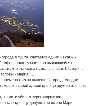
 города Алушта, считается одним из самых
з Симферополя - узнаете по выдающейся в
зать, что эта скала названа в честь Екатерины
й головы - Мария ….
вние времена жил на нынешней горе демерджи,
чь ковал в своей адской кузнице оружие из очень
ад ними, и убивал переговорщиков,
илась к кузнецу девушка по имени Мария.