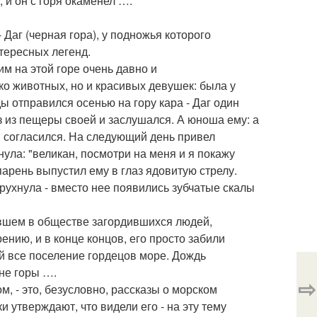
 и он с горя окаменел ….
аг (черная гора), у подножья которого
тересных легенд.
им на этой горе очень давно и
о животных, но и красивых девушек: была у
ы отправился осенью на гору кара - Даг один
ез из пещеры своей и заслушался. А юноша ему: а
и согласился. На следующий день привел
нула: "великан, посмотри на меня и я покажу
парень выпустил ему в глаз ядовитую стрелу.
 рухнула - вместо нее появились зубчатые скалы
жившем в обществе загордившихся людей,
нию, и в конце концов, его просто забили
й все поселение гордецов море. Дождь
ине горы ….
⇨
м, - это, безусловно, рассказы о морском
и утверждают, что видели его - на эту тему