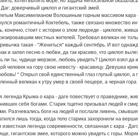
овить, хотел выпить море, но задача непосильной оказалась,
- Даг: доверчивый циклоп и гигантский змей.
петым Максимилианом Волошиным горным массивом кара - Д
нулся романтичный Коктебель, также связано множество ин
ь, конечно, стоит с истории о злом людоеде - циклопе, живш
ризировавшим местных жителей. Требовал великан не тольк
привычка такая - "Жениться" каждый сентябрь. И вот однажд
чак и запел песню о любви, да так красиво, что циклоп выл
ь ли ты, чудище мерзкое, любовь увидеть? Циклоп взял да 
ой человек на гору свою невесту - красавицу. Девушка крик
любовь! " Открыл свой единственный глаз глупый циклоп, а 
ленный великан к утру умер в своей пещере, а черная гора
я легенда Крыма о кара - даге повествует о праведнике, 
нивших себя богами. Старик тщетно призывал людей к смире
ми. Разгневались боги на людей и послали ливень, смывше
атился лишь тогда, когда тело старика захоронили на верш
 известная легенда современности, связанная с кара - Даго
ище, гигантском змее, которого можно увидеть с горы. Моряк