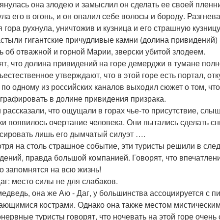
янулась она злодею и замыслил он сделать ее своей пленни
ула его в огонь, и он опалил себе волосы и бороду. Разгнев
я гора рухнула, уничтожив и кузница и его страшную кузницу
астыли гигантские причудливые камни (долина привидений) 
ь об отважной и горной Марии, зверски убитой злодеем.
ят, что долина привидений на горе демерджи в тумане пол
ъестественное утверждают, что в этой горе есть портал, от
 по одному из российских каналов выходил сюжет о том, чт
графировать в долине привидения призрака.
 рассказали, что ощущали в горах чье-то присутствие, слыш
ки появилось очертание человека. Они пытались сделать сни
сировать лишь его дымчатый силуэт ….
тря на столь страшное событие, эти туристы решили в сле
дений, правда большой компанией. Говорят, что впечатлени
то запомнятся на всю жизнь!
Даг: место силы не для слабаков.
медведь, она же Аю - Даг, у большинства ассоциируется с 
ающимися кострами. Однако она также местом мистическим
нервные туристы говорят, что ночевать на этой горе очень