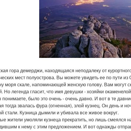
кая гора демерджи, находящаяся неподалеку от курортного
ческих мест полуострова. Вы можете увидеть ее по пути и
ну моря скале, напоминающей женскую голову. Вам могут ска
й. Но легенда гласит, что имя девушки - хозяйки окаменело
ы понимаете, было это очень - очень давно. И вот в те да
ая тогда звалась фура (огненная), злой кузнец. Он день и но
ой стали. Кузница дымили и убивала все живое вокруг.
ые жители умоляли кузнеца прекратить, но лишь смеялся н
дившим к нему с этим предложением. И вот однажды отправ