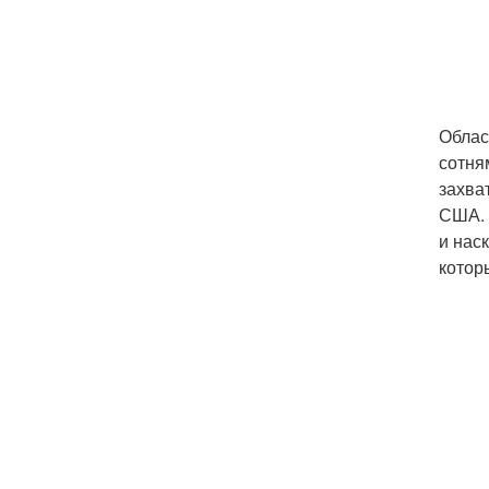
Облас
сотня
захва
США. 
и нас
котор