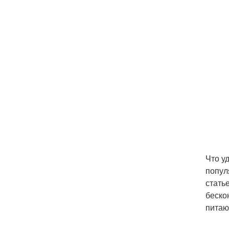
Что у
попул
стать
беско
питаю