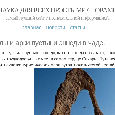
НАУКА ДЛЯ ВСЕХ ПРОСТЫМИ СЛОВАМ
самый лучший сайт c познавательной информацией.
главная
новости
статьи
лы и арки пустыни эннеди в чаде.
 эннеди, или пустыня эннеди, как его иногда называют, нах
мых труднодоступных мест в самом сердце Сахары. Путешест
ы, нехватки туристических маршрутов, политической нестаб