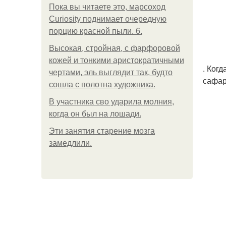
Пока вы читаете это, марсоход
Curiosity поднимает очередную
порцию красной пыли. 6.
Высокая, стройная, с фарфоровой
кожей и тонкими аристократичными
. Ког
чертами, эль выглядит так, будто
сафар
сошла с полотна художника.
В участника сво ударила молния,
когда он был на лошади.
Эти занятия старение мозга
замедлили.