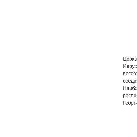
Церкв
Иерус
воссо
соеди
Наибо
распо
Георг