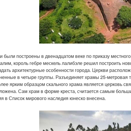
и были построены в двенадцатом веке по приказу местного 
алим, король гебре мескель лалибэле решил построить но
здать архитектурные особенности города. Церкви расположе
ненные в четыре группы. Разъединяет храмы 25-метровая 
лее ярким образцом скального храма является церковь свят
ложена. Сам храм в форме креста, считается самым больш
ия в Список мирового наследия юнеско внесена.